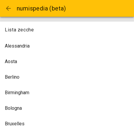
arrow_back
numispedia (beta)
Lista zecche
Alessandria
Aosta
Berlino
Birmingham
Bologna
Bruxelles