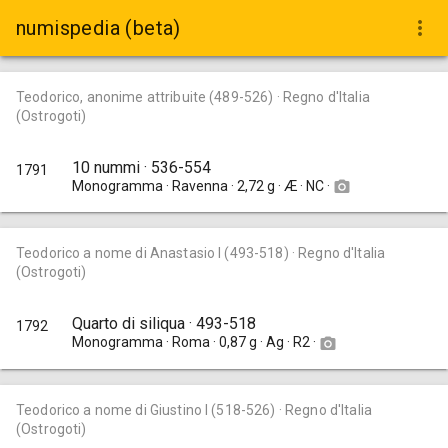
more_vert
numispedia (beta)
Teodorico, anonime attribuite (489-526) · Regno d'Italia
(Ostrogoti)
10 nummi · 536-554
1791
Monogramma · Ravenna · 2,72 g · Æ · NC ·
camera_alt
Teodorico a nome di Anastasio I (493-518) · Regno d'Italia
(Ostrogoti)
Quarto di siliqua · 493-518
1792
Monogramma · Roma · 0,87 g · Ag · R2 ·
camera_alt
Teodorico a nome di Giustino I (518-526) · Regno d'Italia
(Ostrogoti)