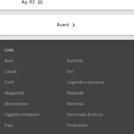
Ag · R3 ·
camera_alt
navigate_next
Avanti
Liste
Anni
Autorità
Casati
Ere
Fonti
Legende e iscrizioni
Magistrati
Materiali
Monetazioni
Nominali
Oggetto emissioni
Personale di zecca
Pesi
Produzioni