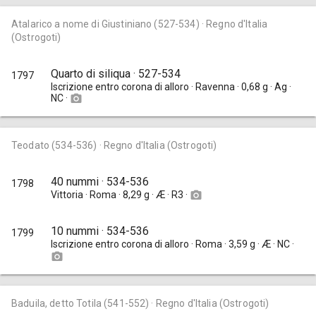
Atalarico a nome di Giustiniano (527-534) · Regno d'Italia
(Ostrogoti)
Quarto di siliqua · 527-534
1797
Iscrizione entro corona di alloro · Ravenna · 0,68 g · Ag ·
NC ·
camera_alt
Teodato (534-536) · Regno d'Italia (Ostrogoti)
40 nummi · 534-536
1798
Vittoria · Roma · 8,29 g · Æ · R3 ·
camera_alt
10 nummi · 534-536
1799
Iscrizione entro corona di alloro · Roma · 3,59 g · Æ · NC ·
camera_alt
Baduila, detto Totila (541-552) · Regno d'Italia (Ostrogoti)