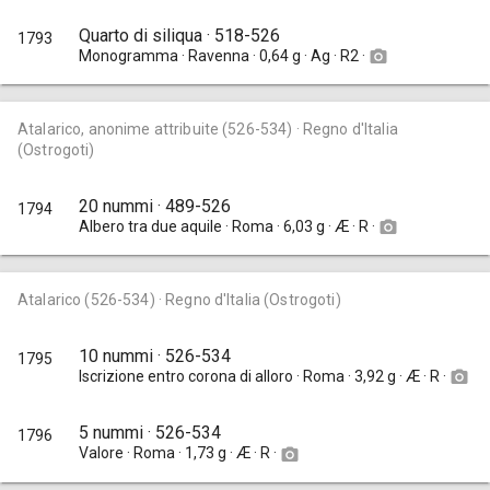
Quarto di siliqua · 518-526
1793
Monogramma · Ravenna · 0,64 g · Ag · R2 ·
camera_alt
Atalarico, anonime attribuite (526-534) · Regno d'Italia
(Ostrogoti)
20 nummi · 489-526
1794
Albero tra due aquile · Roma · 6,03 g · Æ · R ·
camera_alt
Atalarico (526-534) · Regno d'Italia (Ostrogoti)
10 nummi · 526-534
1795
Iscrizione entro corona di alloro · Roma · 3,92 g · Æ · R ·
camera_alt
5 nummi · 526-534
1796
Valore · Roma · 1,73 g · Æ · R ·
camera_alt