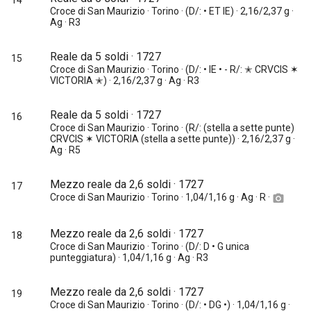
14
Croce di San Maurizio · Torino · (D/: • ET IE) · 2,16/2,37 g ·
Ag · R3
Reale da 5 soldi · 1727
15
Croce di San Maurizio · Torino · (D/: • IE • - R/: ✭ CRVCIS ✶
VICTORIA ✭) · 2,16/2,37 g · Ag · R3
Reale da 5 soldi · 1727
16
Croce di San Maurizio · Torino · (R/: (stella a sette punte)
CRVCIS ✶ VICTORIA (stella a sette punte)) · 2,16/2,37 g ·
Ag · R5
Mezzo reale da 2,6 soldi · 1727
17
Croce di San Maurizio · Torino · 1,04/1,16 g · Ag · R ·
camera_alt
Mezzo reale da 2,6 soldi · 1727
18
Croce di San Maurizio · Torino · (D/: D • G unica
punteggiatura) · 1,04/1,16 g · Ag · R3
Mezzo reale da 2,6 soldi · 1727
19
Croce di San Maurizio · Torino · (D/: • DG •) · 1,04/1,16 g ·