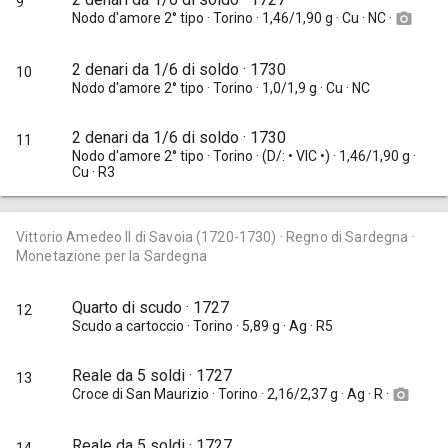
9
Nodo d'amore 2° tipo · Torino · 1,46/1,90 g · Cu · NC ·
camera_alt
2 denari da 1/6 di soldo · 1730
10
Nodo d'amore 2° tipo · Torino · 1,0/1,9 g · Cu · NC
2 denari da 1/6 di soldo · 1730
11
Nodo d'amore 2° tipo · Torino · (D/: • VIC •) · 1,46/1,90 g ·
Cu · R3
Vittorio Amedeo II di Savoia (1720-1730) · Regno di Sardegna ·
Monetazione per la Sardegna
Quarto di scudo · 1727
12
Scudo a cartoccio · Torino · 5,89 g · Ag · R5
Reale da 5 soldi · 1727
13
Croce di San Maurizio · Torino · 2,16/2,37 g · Ag · R ·
camera_alt
Reale da 5 soldi · 1727