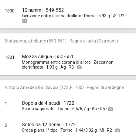
10 nummi · 549-552
1800
Iscrizione entro corona di alloro · Roma · 5,93 g · Æ · R2 ·
camera_alt
Matasunta, attribuite (550-551) · Regno d'Italia (Ostrogoti)
Mezza siliqua · 550-551
1801
Monogramma entro corona di alloro · Zecca non
identificata · 1,03 g · Ag · R3 ·
camera_alt
Vittorio Amedeo II di Savoia (1720-1730) · Regno di Sardegna
Doppia da 4 scudi · 1722
1
Scudo sagomato · Torino · 6,6/6,7 g · Au · R5 ·
camera_alt
Soldo da 12 denari · 1722
2
Croce piana 1° tipo · Torino · 1,44/3,02 g · Mi · R2 ·
camera_alt