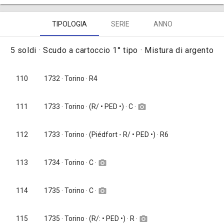
TIPOLOGIA
SERIE
ANNO
5 soldi · Scudo a cartoccio 1° tipo · Mistura di argento
110
1732
· Torino · R4
1733
· Torino · (R/ • PED •) · C ·
111
camera_alt
112
1733
· Torino · (Piédfort - R/ • PED •) · R6
1734
· Torino · C ·
113
camera_alt
1735
· Torino · C ·
114
camera_alt
1735
· Torino · (R/: • PED •) · R ·
115
camera_alt