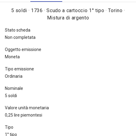
1734, 8.000.000 tra il 1735 e il 1737, 2.400.000 nel 1738 e
5 soldi · 1736 · Scudo a cartoccio 1° tipo · Torino ·
2.760.000 nel 1739 [
Traina 1967, tav. LXXIX, nota sotto il n. 138
]. In
Mistura di argento
totale l'emissione fu di marchi 523.646 e dal 1735 al 1755 furono
messi fuori corso e ritirati dalla zecca dal 26 giugno al settembre
Stato scheda
1756 [
Simonetti II, p. 203, nota 21
].
Non completata
Oggetto emissione
Moneta
Tipo emissione
Ordinaria
Nominale
5 soldi
Valore unità monetaria
0,25 lire piemontesi
Tipo
1° tipo