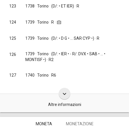
123
1738
· Torino · (D/: • ET IER) · R
1739
· Torino · R ·
124
camera_alt
125
1739
· Torino · (D/: • D G • ... SAR CYP •) · R
1739
· Torino · (D/: • IER • - R/: DVX • SAB • ... •
126
MONTISF •) · R2
127
1740
· Torino · R6
keyboard_arrow_down
Altre informazioni
Queste monete da 5 soldi furono coniate, complessivamente, in
MONETA
MONETAZIONE
oltre 10 milioni di pezzi e precisamente: 2.240.000 tra il 1732 e il