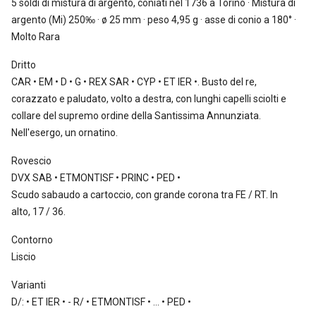
5 soldi
di mistura di argento, coniati nel 1736 a Torino · Mistura di
argento (Mi) 250‰ · ø 25 mm · peso 4,95 g · asse di conio a 180° ·
Molto Rara
Dritto
CAR • EM • D • G • REX SAR • CYP • ET IER •. Busto del re,
corazzato e paludato, volto a destra, con lunghi capelli sciolti e
collare del supremo ordine della Santissima Annunziata.
Nell'esergo, un ornatino.
Rovescio
DVX SAB • ETMONTISF • PRINC • PED •
Scudo sabaudo a cartoccio, con grande corona tra FE / RT. In
alto, 17 / 36.
Contorno
Liscio
Varianti
D/: • ET IER • - R/ • ETMONTISF • ... • PED •