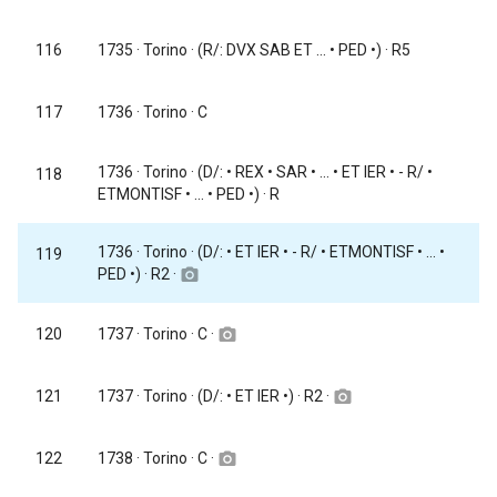
116
1735
· Torino · (R/: DVX SAB ET ... • PED •) · R5
117
1736
· Torino · C
1736
· Torino · (D/: • REX • SAR • ... • ET IER • - R/ •
118
ETMONTISF • ... • PED •) · R
1736
· Torino · (D/: • ET IER • - R/ • ETMONTISF • ... •
119
PED •) · R2 ·
camera_alt
1737
· Torino · C ·
120
camera_alt
1737
· Torino · (D/: • ET IER •) · R2 ·
121
camera_alt
1738
· Torino · C ·
122
camera_alt