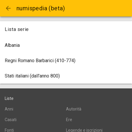
arrow_back
numispedia (beta)
Lista serie
Albania
Regni Romano Barbarici (410-774)
Stati italiani (dall'anno 800)
Liste
Anni
Autorità
Casati
Ere
Fonti
Legende e iscrizioni