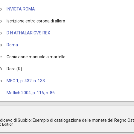
o
INVICTA ROMA
o
Iscrizione entro corona di alloro
o
D N ATHALARICVS REX
a
Roma
e
Coniazione manuale a martello
à
Rara (R)
ia
MEC 1, p. 432, n. 133
Metlich 2004, p. 116, n. 86
edioevo di Gubbio: Esempio di catalogazione delle monete del Regno Ost
c Edition