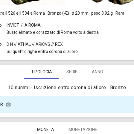
tra il 526 e il 534 a Roma · Bronzo (Æ) · ø 20 mm · peso 3,92 g · Rara
to
INVICT / A ROMA
Busto elmato e corazzato di Roma volto a destra.
o
D N // ATHAL // ARICVS // REX
Su quattro righe entro corona di alloro.
TIPOLOGIA
SERIE
ANNO
10 nummi · Iscrizione entro corona di alloro · Bronzo
 R ·
camera_alt
MONETA
MONETAZIONE