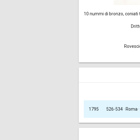
10 nummi
di bronzo, coniati 
Drit
Rovesci
526-534
· Roma ·
1795