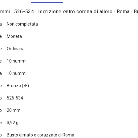
mmi · 526-534 · Iscrizione entro corona di alloro · Roma · 
a
Non completata
e
Moneta
e
Ordinaria
e
10 nummi
a
10 nummi
e
Bronzo (Æ)
o
526-534
o
20 mm
e
3,92 g
to
Busto elmato e corazzato di Roma