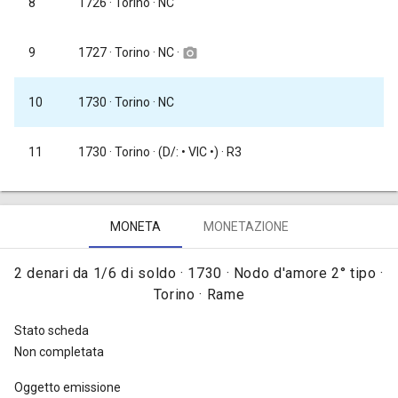
8
1726
· Torino · NC
1727
· Torino · NC ·
9
camera_alt
10
1730
· Torino · NC
11
1730
· Torino · (D/: • VIC •) · R3
MONETA
MONETAZIONE
2 denari da 1/6 di soldo · 1730 · Nodo d'amore 2° tipo ·
Torino · Rame
Stato scheda
Non completata
Oggetto emissione