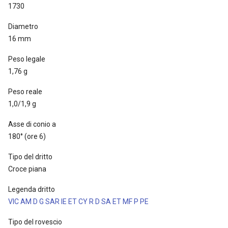
1730
Diametro
16 mm
Peso legale
1,76 g
Peso reale
1,0/1,9 g
Asse di conio a
180° (ore 6)
Tipo del dritto
Croce piana
Legenda dritto
VIC AM D G SAR IE ET CY R D SA ET MF P PE
Tipo del rovescio