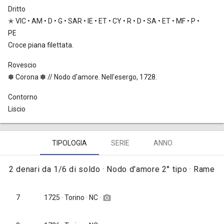
Dritto
✭ VIC • AM • D • G • SAR • IE • ET • CY • R • D • SA • ET • MF • P •
PE
Croce piana filettata.
Rovescio
✽ Corona ✽ // Nodo d'amore. Nell'esergo, 1728.
Contorno
Liscio
TIPOLOGIA
SERIE
ANNO
2 denari da 1/6 di soldo · Nodo d'amore 2° tipo · Rame
1725
· Torino · NC ·
7
camera_alt