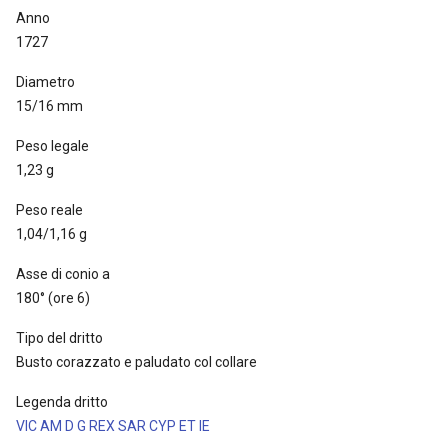
Anno
1727
Diametro
15/16 mm
Peso legale
1,23 g
Peso reale
1,04/1,16 g
Asse di conio a
180° (ore 6)
Tipo del dritto
Busto corazzato e paludato col collare
Legenda dritto
VIC AM D G REX SAR CYP ET IE