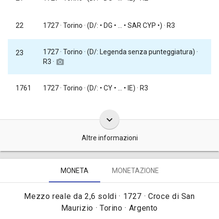
22
1727
· Torino · (D/: • DG • ... • SAR CYP •) · R3
1727
· Torino · (D/: Legenda senza punteggiatura) ·
23
R3 ·
camera_alt
1761
1727
· Torino · (D/: • CY • ... • IE) · R3
keyboard_arrow_down
Altre informazioni
Queste monete da mezzo reale da 2,6 soldi sardi furono coniate,
MONETA
MONETAZIONE
complessivamente, in 311.800 pezzi [
Traina 1967, tav. XXXVIII,
nota dopo il n. 144f
].
Mezzo reale da 2,6 soldi · 1727 · Croce di San
Maurizio · Torino · Argento