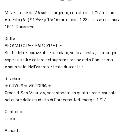
Mezzo reale da 2,6 soldi
d'argento, coniato nel 1727 a Torino ·
Argento (Ag) 917‰ · ø 15/16 mm · peso 1,23 g · asse di conio a
180° · Rarissima
Dritto
VIC AM D G REX SAR CYP ET IE
Busto del re, corazzato e paludato, volto a destra, con lunghi
capelli sciolti e collare del supremo ordine della Santissima
Annunziata. Nell'esergo, • testa di uccello •.
Rovescio
✭ CRVCIS ✭ VICTORIA ✭
Croce di San Maurizio, accantonata da quattro rose, caricata
nel cuore dello scudetto di Sardegna. Nell'esergo, 1727.
Contorno
Liscio
Variante