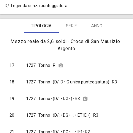
D/: Legenda senza punteggiatura
TIPOLOGIA
SERIE
ANNO
Mezzo reale da 2,6 soldi · Croce di San Maurizio ·
Argento
1727
· Torino · R ·
17
camera_alt
18
1727
· Torino · (D/: D • G unica punteggiatura) · R3
1727
· Torino · (D/: • DG •) · R3 ·
19
camera_alt
20
1727
· Torino · (D/: • DG • ... • ET IE •) · R3
21
1727
· Torino · (D/: • DG • ... • IE) · R2