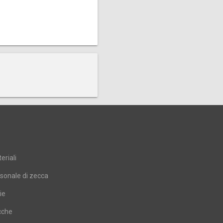
eriali
sonale di zecca
ie
cche