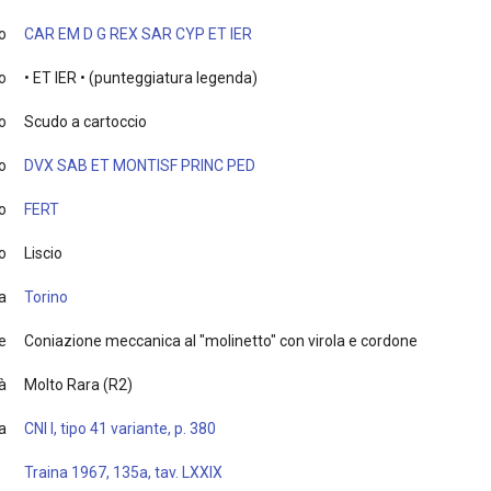
o
CAR EM D G REX SAR CYP ET IER
o
• ET IER • (punteggiatura legenda)
o
Scudo a cartoccio
o
DVX SAB ET MONTISF PRINC PED
o
FERT
o
Liscio
a
Torino
e
Coniazione meccanica al "molinetto" con virola e cordone
à
Molto Rara (R2)
ia
CNI I, tipo 41 variante, p. 380
Traina 1967, 135a, tav. LXXIX