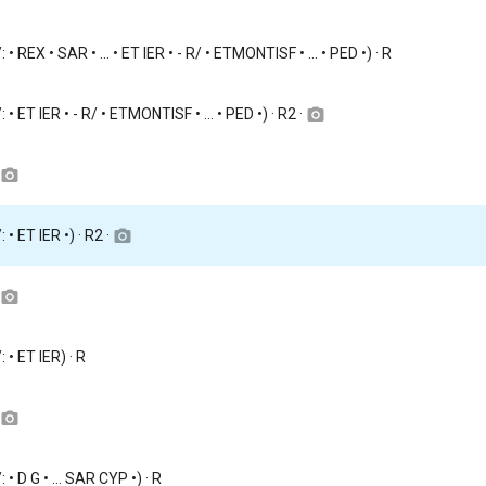
/: • REX • SAR • ... • ET IER • - R/ • ETMONTISF • ... • PED •) · R
/: • ET IER • - R/ • ETMONTISF • ... • PED •) · R2 ·
camera_alt
camera_alt
: • ET IER •) · R2 ·
camera_alt
camera_alt
: • ET IER) · R
camera_alt
: • D G • ... SAR CYP •) · R