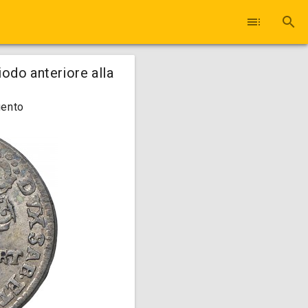
toc
search
iodo anteriore alla
gento