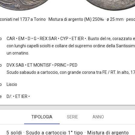
coniati nel 1737 a Torino · Mistura di argento (Mi) 250‰ · ø 25 mm · peso
to
CAR • EM • D • G • REX SAR • CYP • ET IER •. Busto del re, corazzato e
con lunghi capelli sciolti e collare del supremo ordine della Santissi
un ornatino.
o
DVX SAB • ET MONTISF • PRINC • PED
Scudo sabaudo a cartoccio, con grande corona tra FE / RT. In alto, 17
o
Liscio
e
D/: • ET IER •
TIPOLOGIA
SERIE
ANNO
5 soldi · Scudo a cartoccio 1° tipo · Mistura di argento