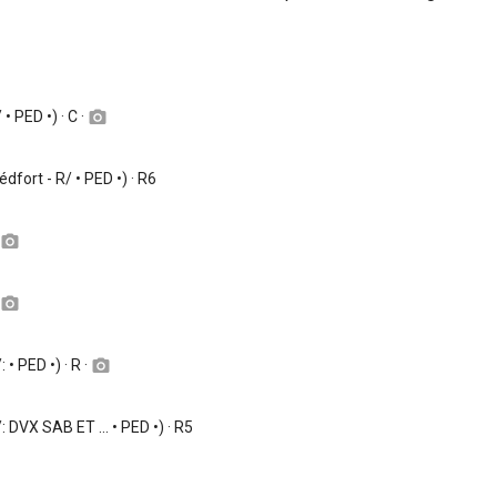
 • PED •) · C ·
camera_alt
iédfort - R/ • PED •) · R6
camera_alt
camera_alt
: • PED •) · R ·
camera_alt
/: DVX SAB ET ... • PED •) · R5