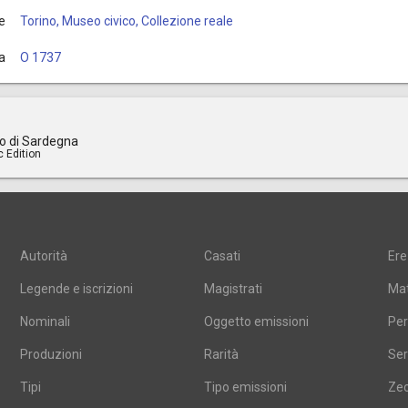
e
Torino, Museo civico, Collezione reale
a
O 1737
o di Sardegna
c Edition
Autorità
Casati
Ere
Legende e iscrizioni
Magistrati
Mat
Nominali
Oggetto emissioni
Per
Produzioni
Rarità
Ser
Tipi
Tipo emissioni
Ze