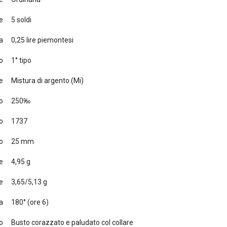
e
5 soldi
a
0,25 lire piemontesi
o
1° tipo
e
Mistura di argento (Mi)
o
250‰
o
1737
o
25 mm
e
4,95 g
e
3,65/5,13 g
a
180° (ore 6)
to
Busto corazzato e paludato col collare