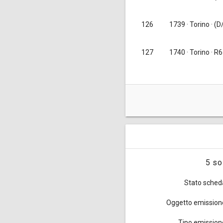
126
1739
· Torino · (D
127
1740
· Torino · R6
Queste monete da 5 soldi furo
1734, 8.000.000 tra il 1735 e
totale l'emissione fu di marc
5 so
settembre 1756 [
Simonetti II
Stato sched
Oggetto emission
Tipo emission