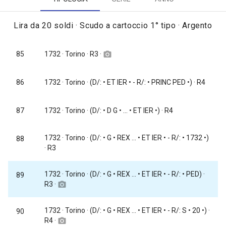
Lira da 20 soldi · Scudo a cartoccio 1° tipo · Argento
1732
· Torino · R3 ·
85
camera_alt
86
1732
· Torino · (D/: • ET IER • - R/: • PRINC PED •) · R4
87
1732
· Torino · (D/: • D G • ... • ET IER •) · R4
1732
· Torino · (D/: • G • REX ... • ET IER • - R/: • 1732 •)
88
· R3
1732
· Torino · (D/: • G • REX ... • ET IER • - R/: • PED) ·
89
R3 ·
camera_alt
1732
· Torino · (D/: • G • REX ... • ET IER • - R/: S • 20 •) ·
90
R4 ·
camera_alt