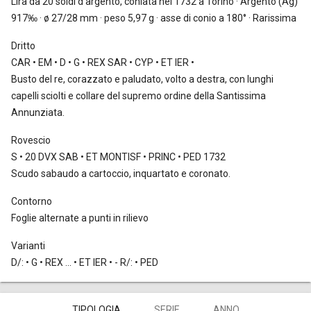
Lira da 20 soldi
d'argento, coniata nel 1732 a Torino · Argento (Ag)
917‰ · ø 27/28 mm · peso 5,97 g · asse di conio a 180° · Rarissima
Dritto
CAR • EM • D • G • REX SAR • CYP • ET IER •
Busto del re, corazzato e paludato, volto a destra, con lunghi
capelli sciolti e collare del supremo ordine della Santissima
Annunziata.
Rovescio
S • 20 DVX SAB • ET MONTISF • PRINC • PED 1732
Scudo sabaudo a cartoccio, inquartato e coronato.
Contorno
Foglie alternate a punti in rilievo
Varianti
D/: • G • REX ... • ET IER • - R/: • PED
TIPOLOGIA
SERIE
ANNO