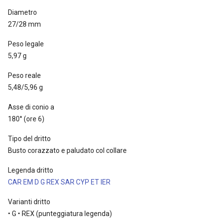
Diametro
27/28 mm
Peso legale
5,97 g
Peso reale
5,48/5,96 g
Asse di conio a
180° (ore 6)
Tipo del dritto
Busto corazzato e paludato col collare
Legenda dritto
CAR EM D G REX SAR CYP ET IER
Varianti dritto
• G • REX (punteggiatura legenda)