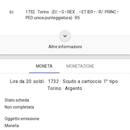
1732
· Torino · (D/: • G • REX ... • ET IER • - R/: PRINC •
91
PED unica punteggiatura) · R5
keyboard_arrow_down
Altre informazioni
Queste monete da una lira da 20 soldi d'argento furono coniate
MONETA
MONETAZIONE
nel 1732, complessivamente, in 170.000 pezzi [
Traina 1967, tav.
LXXIII, nota dopo il n. 118f
].
Lira da 20 soldi · 1732 · Scudo a cartoccio 1° tipo ·
Torino · Argento
Stato scheda
Non completata
Oggetto emissione
Moneta