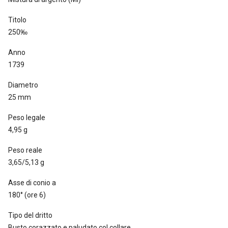
Titolo
250‰
Anno
1739
Diametro
25 mm
Peso legale
4,95 g
Peso reale
3,65/5,13 g
Asse di conio a
180° (ore 6)
Tipo del dritto
Busto corazzato e paludato col collare