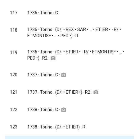
117
1736
· Torino · C
1736
· Torino · (D/: • REX • SAR • ... • ET IER • - R/ •
118
ETMONTISF • ... • PED •) · R
1736
· Torino · (D/: • ET IER • - R/ • ETMONTISF • ... •
119
PED •) · R2 ·
camera_alt
1737
· Torino · C ·
120
camera_alt
1737
· Torino · (D/: • ET IER •) · R2 ·
121
camera_alt
1738
· Torino · C ·
122
camera_alt
123
1738
· Torino · (D/: • ET IER) · R