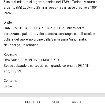
5 soldi
di mistura di argento, coniati nel 1739 a Torino · Mistura di
argento (Mi) 250‰ · ø 25 mm · peso 4,95 g · asse di conio a 180° ·
Rara
Dritto
CAR • EM • D • G • REX SAR • CYP • ET IER •. Busto del re,
corazzato e paludato, volto a destra, con lunghi capelli sciolti e
collare del supremo ordine della Santissima Annunziata.
Nell'esergo, un ornatino.
Rovescio
DVX SAB • ET MONTISF • PRINC • PED
Scudo sabaudo a cartoccio, con grande corona tra FE / RT. In
alto, 17 / 39.
Contorno
Liscio
TIPOLOGIA
SERIE
ANNO