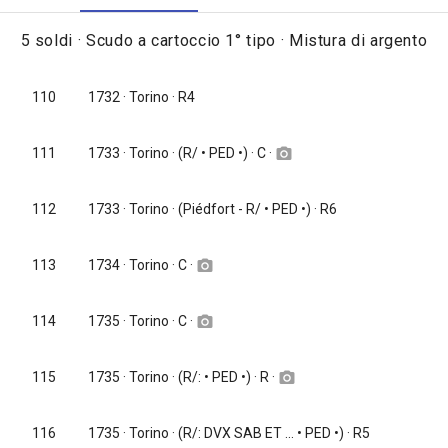
5 soldi · Scudo a cartoccio 1° tipo · Mistura di argento
110
1732
· Torino · R4
1733
· Torino · (R/ • PED •) · C ·
111
camera_alt
112
1733
· Torino · (Piédfort - R/ • PED •) · R6
1734
· Torino · C ·
113
camera_alt
1735
· Torino · C ·
114
camera_alt
1735
· Torino · (R/: • PED •) · R ·
115
camera_alt
116
1735
· Torino · (R/: DVX SAB ET ... • PED •) · R5