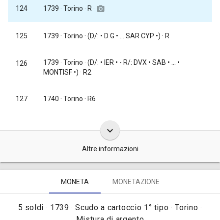
1739
· Torino · R ·
124
camera_alt
125
1739
· Torino · (D/: • D G • ... SAR CYP •) · R
1739
· Torino · (D/: • IER • - R/: DVX • SAB • ... •
126
MONTISF •) · R2
127
1740
· Torino · R6
keyboard_arrow_down
Altre informazioni
Queste monete da 5 soldi furono coniate, complessivamente, in
MONETA
MONETAZIONE
oltre 10 milioni di pezzi e precisamente: 2.240.000 tra il 1732 e il
1734, 8.000.000 tra il 1735 e il 1737, 2.400.000 nel 1738 e
5 soldi · 1739 · Scudo a cartoccio 1° tipo · Torino ·
2.760.000 nel 1739 [
Traina 1967, tav. LXXIX, nota sotto il n. 138
]. In
Mistura di argento
totale l'emissione fu di marchi 523.646 e dal 1735 al 1755 furono