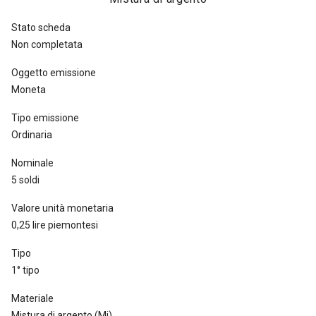
messi fuori corso e ritirati dalla zecca dal 26 giugno al settembre
Stato scheda
1756 [
Simonetti II, p. 203, nota 21
].
Non completata
Oggetto emissione
Moneta
Tipo emissione
Ordinaria
Nominale
5 soldi
Valore unità monetaria
0,25 lire piemontesi
Tipo
1° tipo
Materiale
Mistura di argento (Mi)