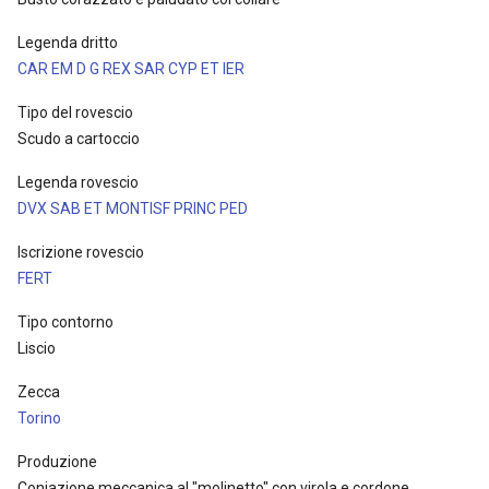
Legenda dritto
CAR EM D G REX SAR CYP ET IER
Tipo del rovescio
Scudo a cartoccio
Legenda rovescio
DVX SAB ET MONTISF PRINC PED
Iscrizione rovescio
FERT
Tipo contorno
Liscio
Zecca
Torino
Produzione
Coniazione meccanica al "molinetto" con virola e cordone