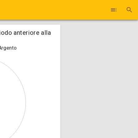
toc
search
iodo anteriore alla
 Argento