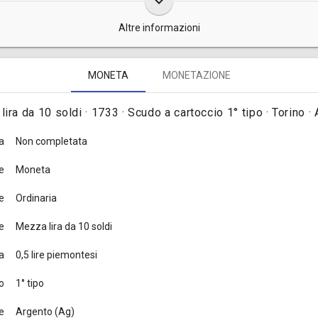
keyboard_arrow_down
Altre informazioni
 da 10 soldi d'argento furono coniate dal 1732 al 1733, complessivamen
MONETA
MONETAZIONE
 n. 124
].
ira da 10 soldi · 1733 · Scudo a cartoccio 1° tipo · Torino ·
a
Non completata
e
Moneta
e
Ordinaria
e
Mezza lira da 10 soldi
a
0,5 lire piemontesi
o
1° tipo
e
Argento (Ag)