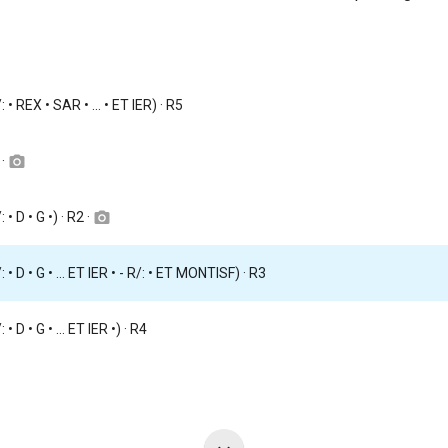
: • REX • SAR • ... • ET IER) · R5
 ·
camera_alt
: • D • G •) · R2 ·
camera_alt
: • D • G • ... ET IER • - R/: • ET MONTISF) · R3
: • D • G • ... ET IER •) · R4