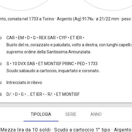
to, coniata nel 1733 a Torino · Argento (Ag) 917‰ · ø 21/22 mm · peso 2,
to
CAR • EM • D • G • REX SAR • CYP • ET IER •
Busto del re, corazzato e paludato, volto a destra, con lunghi capelli s
supremo ordine della Santissima Annunziata.
o
S • 10 DVX SAB • ET MONTISF PRINC • PED • 1733
Scudo sabaudo a cartoccio, inquartato e coronato.
o
Intrecciato in rilievo
i
D/: • D • G • ... ET IER • - R/: • ET MONTISF
TIPOLOGIA
SERIE
ANNO
Mezza lira da 10 soldi · Scudo a cartoccio 1° tipo · Argento