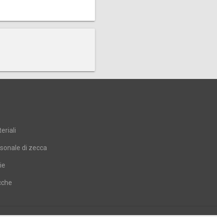
eriali
sonale di zecca
ie
cche