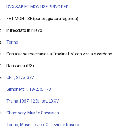
o
DVX SAB ET MONTISF PRINC PED
o
• ET MONTISF (punteggiatura legenda)
o
Intrecciato in rilievo
a
Torino
e
Coniazione meccanica al "molinetto" con virola e cordone
à
Rarissima (R3)
ia
CNI I, 21, p. 377
Simonetti II, 18/2, p. 173
Traina 1967, 123b, tav. LXXV
i
Chambery, Musée Savoisien
Torino, Museo civico, Collezione Rasero