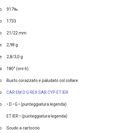
o
917‰
o
1733
o
21/22 mm
e
2,98 g
e
2,8/3,0 g
a
180° (ore 6)
to
Busto corazzato e paludato col collare
o
CAR EM D G REX SAR CYP ET IER
to
• D • G • (punteggiatura legenda)
ET IER • (punteggiatura legenda)
o
Scudo a cartoccio