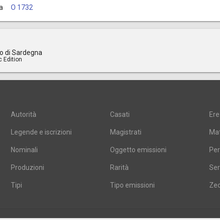
a
O 1732
o di Sardegna
c Edition
Autorità
Casati
Ere
Legende e iscrizioni
Magistrati
Mat
Nominali
Oggetto emissioni
Per
Produzioni
Rarità
Ser
Tipi
Tipo emissioni
Ze