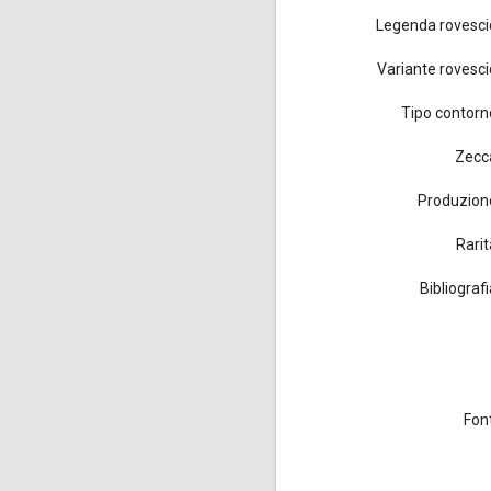
Legenda rovesci
Variante rovesci
Tipo contorn
Zecc
Produzion
Rarit
Bibliograf
Font