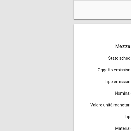
Queste monete da mezza lira
1967, tav. LXXVI, nota dopo il
Mezza l
Stato sched
Oggetto emission
Tipo emission
Nominal
Valore unità monetari
Tip
Material