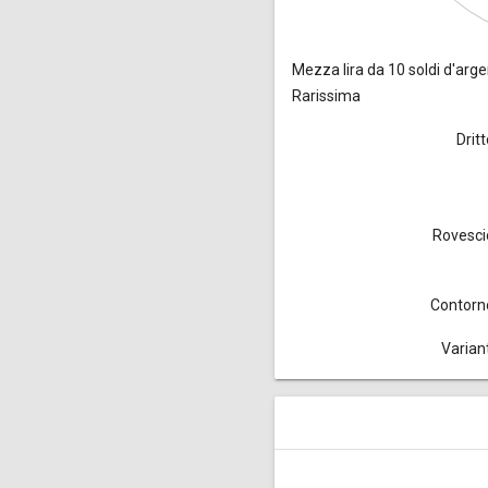
Mezza lira da 10 soldi
d'argen
Rarissima
Drit
Rovesci
Contorn
Variant