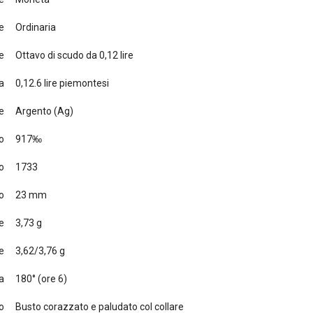
e
Ordinaria
e
Ottavo di scudo da 0,12 lire
a
0,12.6 lire piemontesi
e
Argento (Ag)
o
917‰
o
1733
o
23 mm
e
3,73 g
e
3,62/3,76 g
a
180° (ore 6)
to
Busto corazzato e paludato col collare