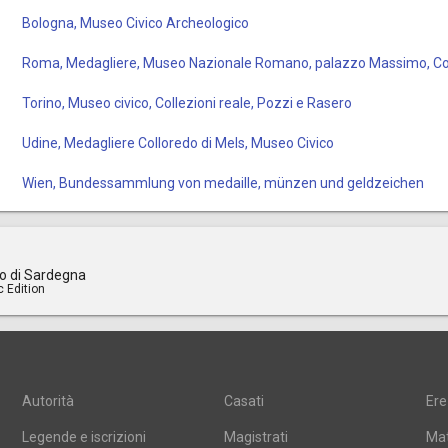
Bologna, Museo Civico Archeologico
Roma, Medagliere, Museo Nazionale Romano, palazzo Massimo, Col
Torino, Museo civico, Collezioni reale, Pozzi e Rasero
Udine, Medagliere Colloredo di Mels, Museo Civico
Wien, Bundessammlung von medaille, münzen und geldzeichen
o di Sardegna
c Edition
Autorità
Casati
Ere
Legende e iscrizioni
Magistrati
Mat