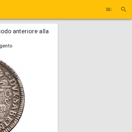
toc
search
iodo anteriore alla
rgento