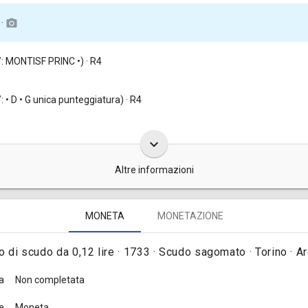
 ·
camera_alt
R/: MONTISF PRINC •) · R4
/: • D • G unica punteggiatura) · R4
keyboard_arrow_down
Altre informazioni
di scudo vecchio d'argento da 0,12 lire furono coniate nel 1733, compl
MONETA
MONETAZIONE
, nota dopo il n. 113b
].
o di scudo da 0,12 lire · 1733 · Scudo sagomato · Torino · A
a
Non completata
e
Moneta