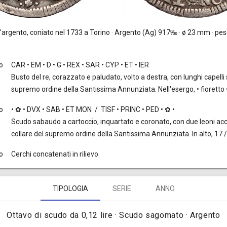
'argento, coniato nel 1733 a Torino · Argento (Ag) 917‰ · ø 23 mm · peso
to
CAR • EM • D • G • REX • SAR • CYP • ET • IER
Busto del re, corazzato e paludato, volto a destra, con lunghi capelli s
supremo ordine della Santissima Annunziata. Nell'esergo, • fioretto •
o
• ✿ • DVX • SAB • ET MON / TISF • PRINC • PED • ✿ •
Scudo sabaudo a cartoccio, inquartato e coronato, con due leoni accovac
collare del supremo ordine della Santissima Annunziata. In alto, 17 /
o
Cerchi concatenati in rilievo
TIPOLOGIA
SERIE
ANNO
Ottavo di scudo da 0,12 lire · Scudo sagomato · Argento