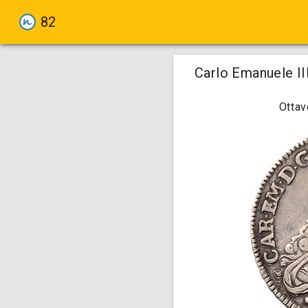
82
Carlo Emanuele III
Ottav