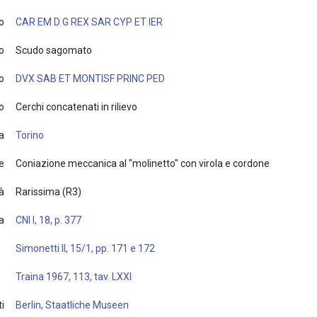
o
CAR EM D G REX SAR CYP ET IER
o
Scudo sagomato
o
DVX SAB ET MONTISF PRINC PED
o
Cerchi concatenati in rilievo
a
Torino
e
Coniazione meccanica al "molinetto" con virola e cordone
à
Rarissima (R3)
ia
CNI I, 18, p. 377
Simonetti II, 15/1, pp. 171 e 172
Traina 1967, 113, tav. LXXI
i
Berlin, Staatliche Museen