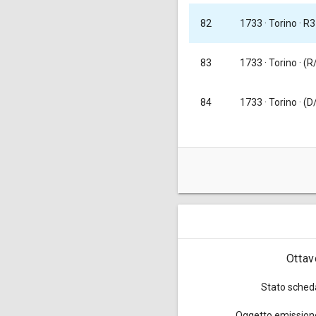
1733
· Torino · R3
82
83
1733
· Torino · (
84
1733
· Torino · (D
Queste monete da un ottavo 
pezzi [
Traina 1967, tav. LXXII
Ottav
Stato sched
Oggetto emission