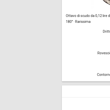
Ottavo di scudo da 0,12 lire
d
180° · Rarissima
Drit
Rovesci
Contorn