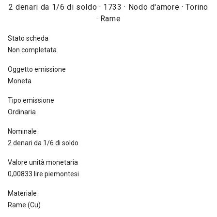
2 denari da 1/6 di soldo · 1733 · Nodo d'amore · Torino
1740, 3.600.000 nel 1743 e, infine, 19.600.000 tra il 1744 e il 1750
· Rame
[
Traina 1967, tav. XC, nota dopo il n. 198
].
Stato scheda
Non completata
Oggetto emissione
Moneta
Tipo emissione
Ordinaria
Nominale
2 denari da 1/6 di soldo
Valore unità monetaria
0,00833 lire piemontesi
Materiale
Rame (Cu)