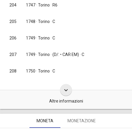
204
1747
· Torino · R6
205
1748
· Torino · C
206
1749
· Torino · C
207
1749
· Torino · (D/: • CAR EM) · C
208
1750
· Torino · C
keyboard_arrow_down
Altre informazioni
Queste monete da 2 denari furono coniate, complessivamente, in
MONETA
MONETAZIONE
40.000.000 di pezzi e precisamente: 4.800.000 tra il 1732 e il 1733,
altrettanti tra il 1734 e il 1735, 1.200.000 nel 1738, 6.000.000 nel