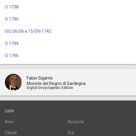
O 1738
O 1740
OO, 06/06 e 15/09/1742
O 1744
O 1746
Fabio Gigante
Monete del Regno di Sardegna
Digital Encyclopedic Edition
Liste
Anni
Autorità
Casati
Ere