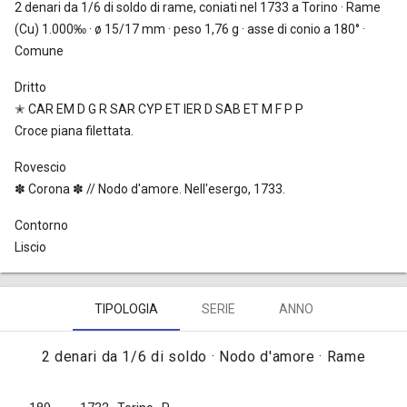
2 denari da 1/6 di soldo
di rame, coniati nel 1733 a Torino · Rame
(Cu) 1.000‰ · ø 15/17 mm · peso 1,76 g · asse di conio a 180° ·
Comune
Dritto
✭ CAR EM D G R SAR CYP ET IER D SAB ET M F P P
Croce piana filettata.
Rovescio
✽ Corona ✽ // Nodo d'amore. Nell'esergo, 1733.
Contorno
Liscio
TIPOLOGIA
SERIE
ANNO
2 denari da 1/6 di soldo · Nodo d'amore · Rame