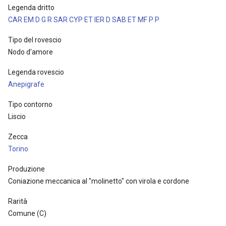
Legenda dritto
CAR EM D G R SAR CYP ET IER D SAB ET MF P P
Tipo del rovescio
Nodo d'amore
Legenda rovescio
Anepigrafe
Tipo contorno
Liscio
Zecca
Torino
Produzione
Coniazione meccanica al "molinetto" con virola e cordone
Rarità
Comune (C)