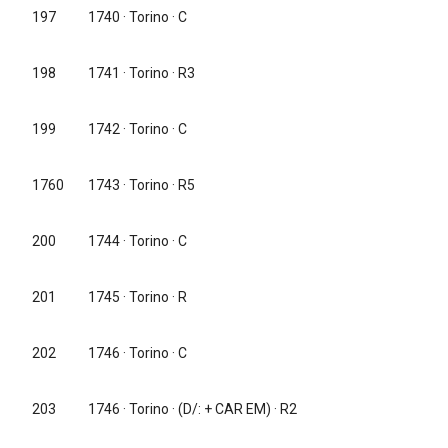
197
1740
· Torino · C
198
1741
· Torino · R3
199
1742
· Torino · C
1760
1743
· Torino · R5
200
1744
· Torino · C
201
1745
· Torino · R
202
1746
· Torino · C
203
1746
· Torino · (D/: + CAR EM) · R2