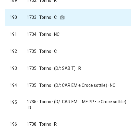
189
1732
· Torino · R
1733
· Torino · C ·
190
camera_alt
191
1734
· Torino · NC
192
1735
· Torino · C
193
1735
· Torino · (D/: SAB T) · R
194
1735
· Torino · (D/: CAR EM e Croce sottile) · NC
1735
· Torino · (D/: CAR EM ... MF PP • e Croce sottile)
195
· R
196
1738
· Torino · R