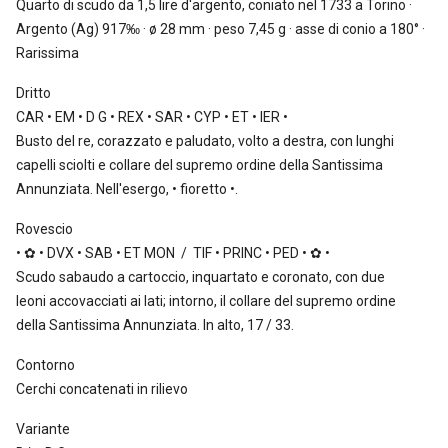
Quarto di scudo da 1,5 lire
d'argento, coniato nel 1733 a Torino ·
Argento (Ag) 917‰ · ø 28 mm · peso 7,45 g · asse di conio a 180° ·
Rarissima
Dritto
CAR • EM • D G • REX • SAR • CYP • ET • IER •
Busto del re, corazzato e paludato, volto a destra, con lunghi
capelli sciolti e collare del supremo ordine della Santissima
Annunziata. Nell'esergo, • fioretto •.
Rovescio
• ✿ • DVX • SAB • ET MON / TIF • PRINC • PED • ✿ •
Scudo sabaudo a cartoccio, inquartato e coronato, con due
leoni accovacciati ai lati; intorno, il collare del supremo ordine
della Santissima Annunziata. In alto, 17 / 33.
Contorno
Cerchi concatenati in rilievo
Variante