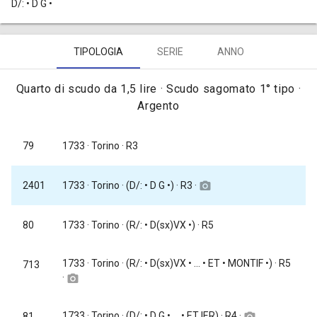
D/: • D G •
TIPOLOGIA
SERIE
ANNO
Quarto di scudo da 1,5 lire · Scudo sagomato 1° tipo ·
Argento
79
1733
· Torino · R3
1733
· Torino · (D/: • D G •) · R3 ·
2401
camera_alt
80
1733
· Torino · (R/: • D(sx)VX •) · R5
1733
· Torino · (R/: • D(sx)VX • ... • ET • MONTIF •) · R5
713
·
camera_alt
1733
· Torino · (D/: • D G • ... • ET IER) · R4 ·
81
camera_alt