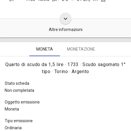
keyboard_arrow_down
Altre informazioni
Queste monete da un quarto di scudo vecchio d'argento da 1,5 lire
MONETA
MONETAZIONE
furono coniate nel 1733, complessivamente, in 200.000 pezzi
[
Traina 1967, tav. LXIX, nota dopo il n. 95b
].
Quarto di scudo da 1,5 lire · 1733 · Scudo sagomato 1°
tipo · Torino · Argento
Stato scheda
Non completata
Oggetto emissione
Moneta
Tipo emissione
Ordinaria