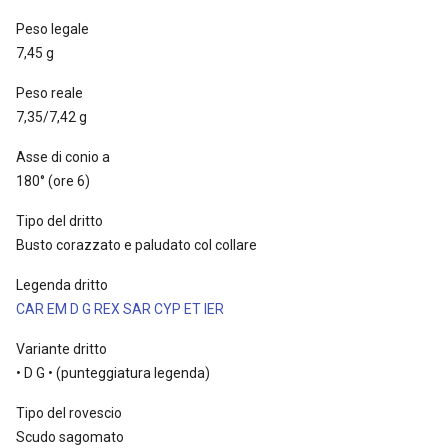
Peso legale
7,45 g
Peso reale
7,35/7,42 g
Asse di conio a
180° (ore 6)
Tipo del dritto
Busto corazzato e paludato col collare
Legenda dritto
CAR EM D G REX SAR CYP ET IER
Variante dritto
• D G • (punteggiatura legenda)
Tipo del rovescio
Scudo sagomato