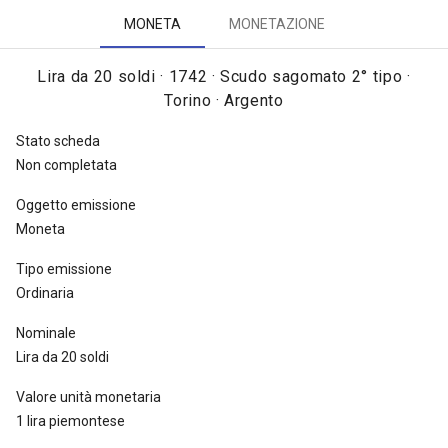
Queste monete da una lira da 20 soldi d'argento furono coniate
MONETA
MONETAZIONE
nel 1742, complessivamente, in 550.000 pezzi [
Traina 1967, tav.
LXXIV, nota dopo il n. 119c
].
Lira da 20 soldi · 1742 · Scudo sagomato 2° tipo ·
Torino · Argento
Stato scheda
Non completata
Oggetto emissione
Moneta
Tipo emissione
Ordinaria
Nominale
Lira da 20 soldi
Valore unità monetaria
1 lira piemontese