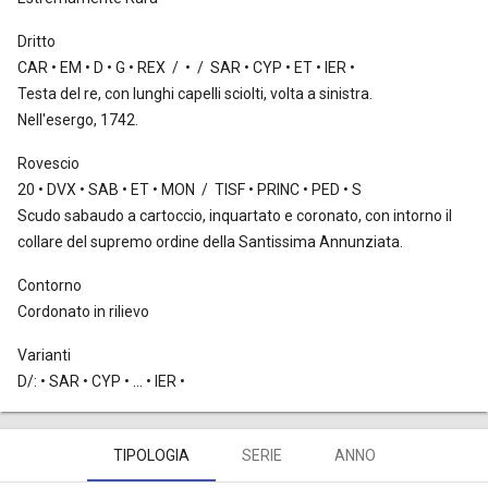
Dritto
CAR • EM • D • G • REX / • / SAR • CYP • ET • IER •
Testa del re, con lunghi capelli sciolti, volta a sinistra.
Nell'esergo, 1742.
Rovescio
20 • DVX • SAB • ET • MON / TISF • PRINC • PED • S
Scudo sabaudo a cartoccio, inquartato e coronato, con intorno il
collare del supremo ordine della Santissima Annunziata.
Contorno
Cordonato in rilievo
Varianti
D/: • SAR • CYP • ... • IER •
TIPOLOGIA
SERIE
ANNO