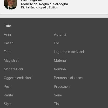
Monete del Regno di Sardegna
Digital Encyclopedic Edition
Liste
Anni
Autorità
Casati
Ere
Fonti
Legende e iscrizioni
Magistrati
Materiali
Monetazioni
Nominali
Oggetto emissioni
Personale di zecca
Pesi
Produzioni
Rarità
Serie
Sigle
Tipi