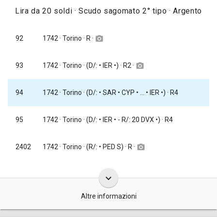
Lira da 20 soldi · Scudo sagomato 2° tipo · Argento
1742
· Torino · R ·
92
camera_alt
1742
· Torino · (D/: • IER •) · R2 ·
93
camera_alt
94
1742
· Torino · (D/: • SAR • CYP • ... • IER •) · R4
95
1742
· Torino · (D/: • IER • - R/: 20 DVX •) · R4
1742
· Torino · (R/: • PED S) · R ·
2402
camera_alt
keyboard_arrow_down
Altre informazioni