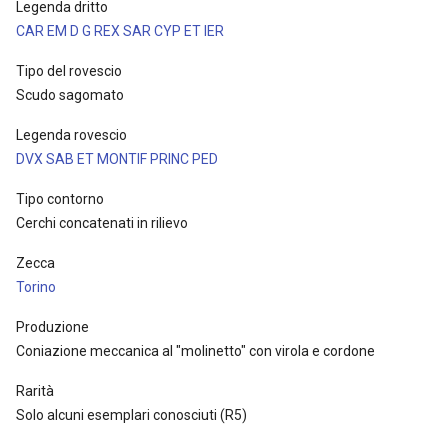
Legenda dritto
CAR EM D G REX SAR CYP ET IER
Tipo del rovescio
Scudo sagomato
Legenda rovescio
DVX SAB ET MONTIF PRINC PED
Tipo contorno
Cerchi concatenati in rilievo
Zecca
Torino
Produzione
Coniazione meccanica al "molinetto" con virola e cordone
Rarità
Solo alcuni esemplari conosciuti (R5)