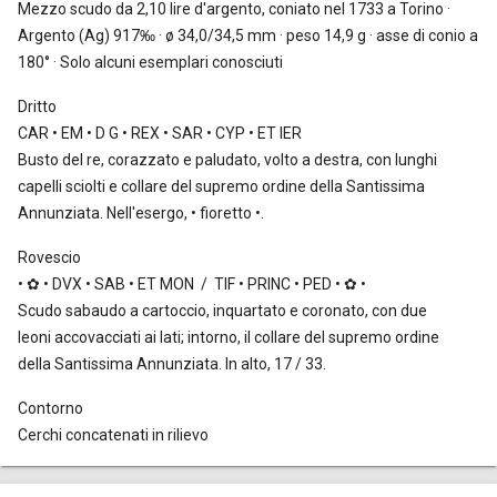
Mezzo scudo da 2,10 lire
d'argento, coniato nel 1733 a Torino ·
Argento (Ag) 917‰ · ø 34,0/34,5 mm · peso 14,9 g · asse di conio a
180° · Solo alcuni esemplari conosciuti
Dritto
CAR • EM • D G • REX • SAR • CYP • ET IER
Busto del re, corazzato e paludato, volto a destra, con lunghi
capelli sciolti e collare del supremo ordine della Santissima
Annunziata. Nell'esergo, • fioretto •.
Rovescio
• ✿ • DVX • SAB • ET MON / TIF • PRINC • PED • ✿ •
Scudo sabaudo a cartoccio, inquartato e coronato, con due
leoni accovacciati ai lati; intorno, il collare del supremo ordine
della Santissima Annunziata. In alto, 17 / 33.
Contorno
Cerchi concatenati in rilievo