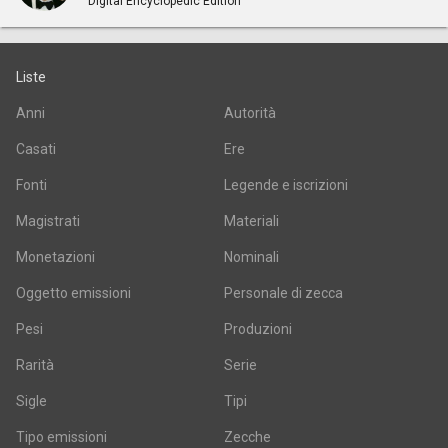
Digital Encyclopedic Edition
Liste
Anni
Autorità
Casati
Ere
Fonti
Legende e iscrizioni
Magistrati
Materiali
Monetazioni
Nominali
Oggetto emissioni
Personale di zecca
Pesi
Produzioni
Rarità
Serie
Sigle
Tipi
Tipo emissioni
Zecche