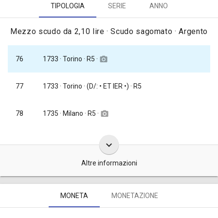
TIPOLOGIA
SERIE
ANNO
Mezzo scudo da 2,10 lire · Scudo sagomato · Argento
1733
· Torino · R5 ·
76
camera_alt
77
1733
· Torino · (D/: • ET IER •) · R5
1735
· Milano · R5 ·
78
camera_alt
keyboard_arrow_down
Altre informazioni
Le monete da mezzo scudo vecchio d'argento da 2,10 lire, datate
MONETA
MONETAZIONE
1733, furono coniate, complessivamente, in 100.000 pezzi [
Traina
1967, tav. LXVI, nota dopo il n. 76
].