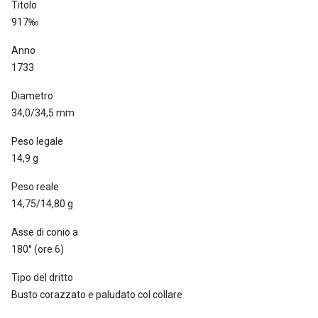
Titolo
917‰
Anno
1733
Diametro
34,0/34,5 mm
Peso legale
14,9 g
Peso reale
14,75/14,80 g
Asse di conio a
180° (ore 6)
Tipo del dritto
Busto corazzato e paludato col collare