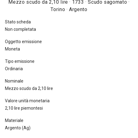
Mezzo scudo da 2,10 lire · 1733 · Scudo sagomato ·
Le monete da uno scudo vecchio da 5 lire e quelle da mezzo
Torino · Argento
scudo vecchio da 2,10 lire, datate 1735, furono coniate,
complessivamente, in 45.140 pezzi [
Traina 1967, tav. LXIV, nota
Stato scheda
dopo il n. 66
].
Non completata
Oggetto emissione
Moneta
Tipo emissione
Ordinaria
Nominale
Mezzo scudo da 2,10 lire
Valore unità monetaria
2,10 lire piemontesi
Materiale
Argento (Ag)