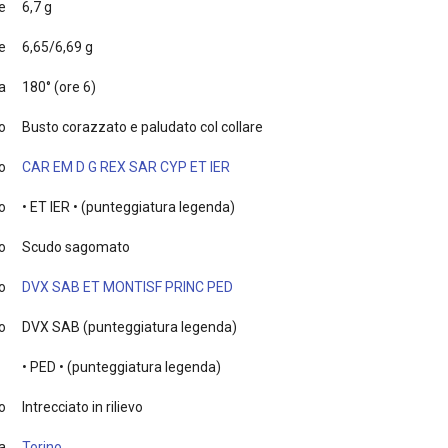
e
6,7 g
e
6,65/6,69 g
a
180° (ore 6)
to
Busto corazzato e paludato col collare
o
CAR EM D G REX SAR CYP ET IER
o
• ET IER • (punteggiatura legenda)
o
Scudo sagomato
o
DVX SAB ET MONTISF PRINC PED
o
DVX SAB (punteggiatura legenda)
• PED • (punteggiatura legenda)
o
Intrecciato in rilievo
a
Torino