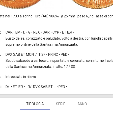
ata nel 1733 a Torino · Oro (Au) 906‰ · ø 25 mm · peso 6,7 g · asse di con
to
CAR • EM • D • G • REX • SAR • CYP • ET IER •
Busto del re, corazzato e paludato, volto a destra, con lunghi capelli s
supremo ordine della Santissima Annunziata.
o
DVX SAB ET MON / TISF • PRINC • PED •
Scudo sabaudo a cartoccio, inquartato e coronato, con intorno il col
della Santissima Annunziata. In alto, 17 / 33.
o
Intrecciato in rilievo
i
D/: • ET IER • - R/: DVX SAB ET ... • PED •
TIPOLOGIA
SERIE
ANNO