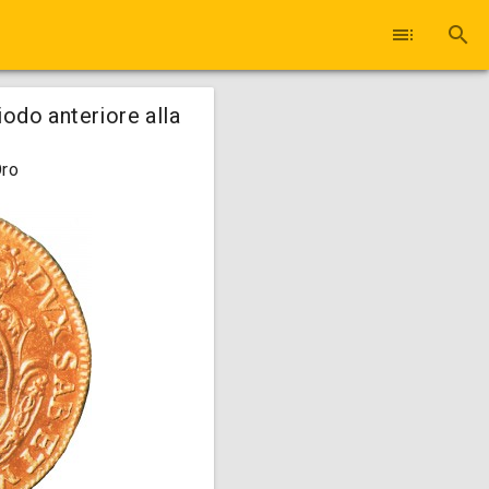
toc
search
iodo anteriore alla
Oro