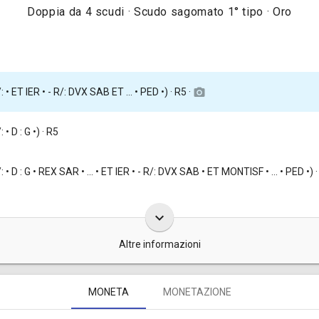
Doppia da 4 scudi · Scudo sagomato 1° tipo · Oro
/: • ET IER • - R/: DVX SAB ET ... • PED •) · R5 ·
camera_alt
: • D : G •) · R5
/: • D : G • REX SAR • ... • ET IER • - R/: DVX SAB • ET MONTISF • ... • PED •) 
keyboard_arrow_down
Altre informazioni
vecchia da 4 scudi d'oro, furono coniate nel 1733, complessivamente, 
MONETA
MONETAZIONE
lazione nel 1755 [
Traina 1967, tav. LVII, nota dopo il n. 21c
].