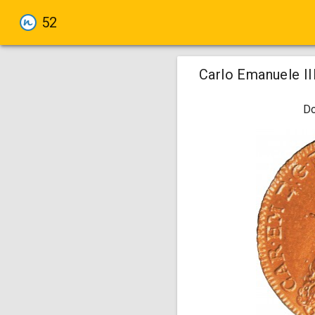
52
Carlo Emanuele III
Do