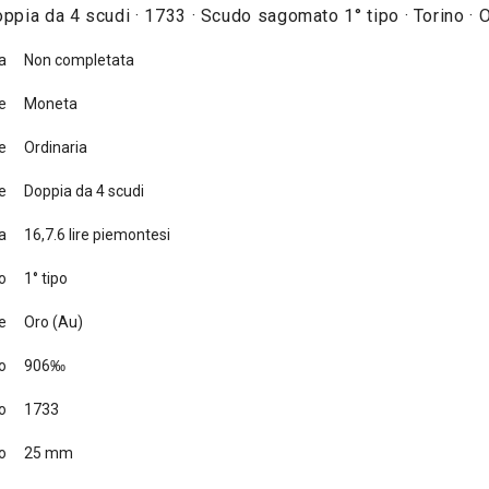
ppia da 4 scudi · 1733 · Scudo sagomato 1° tipo · Torino · 
a
Non completata
e
Moneta
e
Ordinaria
e
Doppia da 4 scudi
a
16,7.6 lire piemontesi
o
1° tipo
e
Oro (Au)
o
906‰
o
1733
o
25 mm