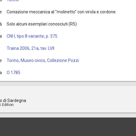
e
Coniazione meccanica al "molinetto" con virola e cordone
à
Solo alcuni esemplari conosciuti (R5)
ia
CNI I, tipo 8 variante, p. 375
Traina 2006, 21a, tav. LVII
e
Torino, Museo civico, Collezione Pozzi
a
O 1785
o di Sardegna
c Edition