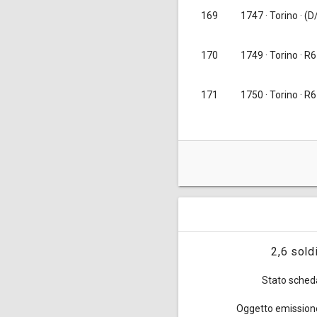
169
1747
· Torino · (
170
1749
· Torino · R6
171
1750
· Torino · R6
Queste monete da 2 soldi e 
2.000.000 nel 1746 [
Traina 19
2,6 sold
Stato sched
Oggetto emission