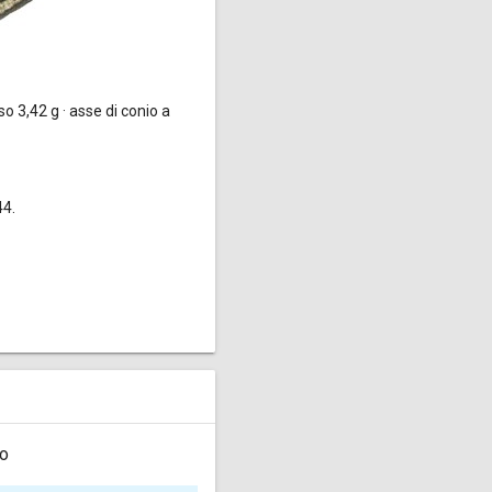
o 3,42 g · asse di conio a
44.
to