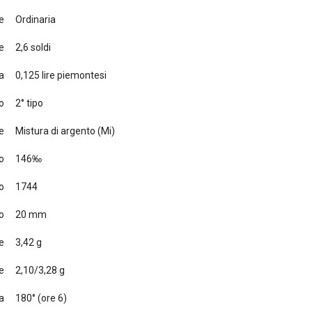
e
Ordinaria
e
2,6 soldi
a
0,125 lire piemontesi
o
2° tipo
e
Mistura di argento (Mi)
o
146‰
o
1744
o
20 mm
e
3,42 g
e
2,10/3,28 g
a
180° (ore 6)