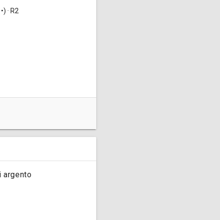
•) · R2
mente: 2.800.000 nel 1744 e
i argento