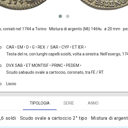
, coniati nel 1744 a Torino · Mistura di argento (Mi) 146‰ · ø 20 mm · pes
to
CAR • EM • D • G • REX / SAR • CYP • ET IER •
Testa del re, con lunghi capelli sciolti, volta a sinistra. Nell'esergo, 17
o
DVX SAB • ET MONTISF • PRINC • PEDEM •
Scudo sabaudo ovale a cartoccio, coronato, tra FE / RT.
o
Liscio
TIPOLOGIA
SERIE
ANNO
,6 soldi · Scudo ovale a cartoccio 2° tipo · Mistura di argen