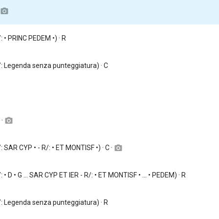
camera_alt
R/: • PRINC PEDEM •) · R
D/: Legenda senza punteggiatura) · C
 ·
camera_alt
/: SAR CYP • - R/: • ET MONTISF •) · C ·
camera_alt
/: • D • G ... SAR CYP ET IER - R/: • ET MONTISF • ... • PEDEM) · R
D/: Legenda senza punteggiatura) · R