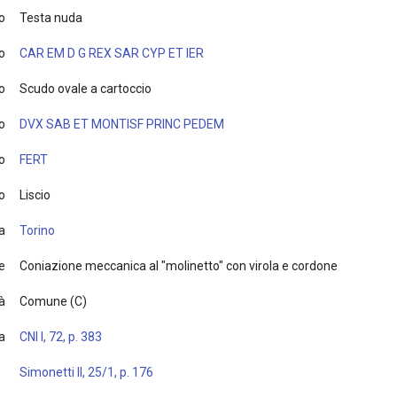
to
Testa nuda
o
CAR EM D G REX SAR CYP ET IER
o
Scudo ovale a cartoccio
o
DVX SAB ET MONTISF PRINC PEDEM
o
FERT
o
Liscio
a
Torino
e
Coniazione meccanica al "molinetto" con virola e cordone
à
Comune (C)
ia
CNI I, 72, p. 383
Simonetti II, 25/1, p. 176