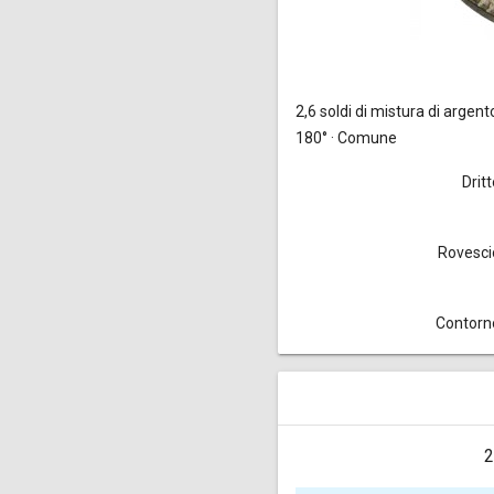
2,6 soldi
di mistura di argento
180° · Comune
Drit
Rovesci
Contorn
2