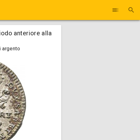
toc
search
iodo anteriore alla
i argento