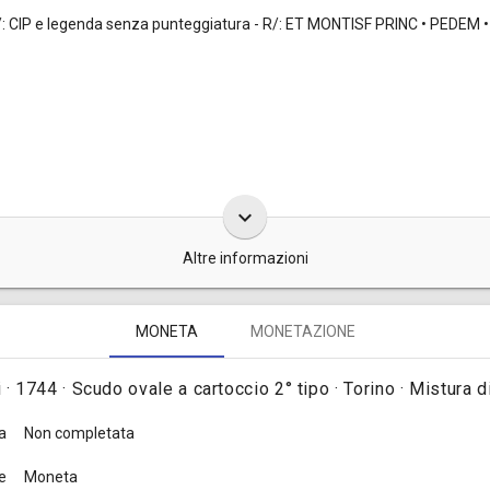
D/: CIP e legenda senza punteggiatura - R/: ET MONTISF PRINC • PEDEM • 
keyboard_arrow_down
Altre informazioni
mezzo furono coniate, complessivamente, in 4.800.000 pezzi e precisa
MONETA
MONETAZIONE
67, tav. LXXXIV, nota dopo il n. 158
].
i · 1744 · Scudo ovale a cartoccio 2° tipo · Torino · Mistura d
a
Non completata
e
Moneta