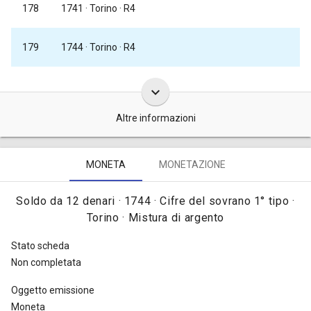
178
1741
· Torino · R4
179
1744
· Torino · R4
keyboard_arrow_down
Altre informazioni
Queste monete da un soldo di mistura da 12 denari furono
MONETA
MONETAZIONE
coniate, complessivamente, in oltre 21.000.000 di pezzi e
precisamente: 1.200.000 tra il 1732 e il 1734, 8.000.000 nel 1735,
Soldo da 12 denari · 1744 · Cifre del sovrano 1° tipo ·
1.600.000 nel 1740, 2.000.000 nel 1744 e 8.400.000 tra il 1746 e il
Torino · Mistura di argento
1750 [
Traina 1967, tav. LXXXVII, nota dopo il n. 175
].
Stato scheda
Non completata
Oggetto emissione
Moneta