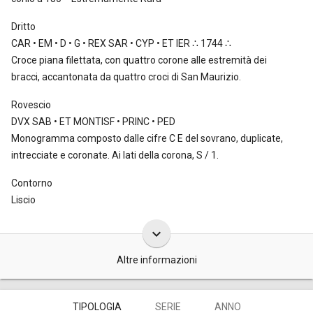
Dritto
CAR • EM • D • G • REX SAR • CYP • ET IER ∴ 1744 ∴
Croce piana filettata, con quattro corone alle estremità dei
bracci, accantonata da quattro croci di San Maurizio.
Rovescio
DVX SAB • ET MONTISF • PRINC • PED
Monogramma composto dalle cifre C E del sovrano, duplicate,
intrecciate e coronate. Ai lati della corona, S / 1.
Contorno
Liscio
keyboard_arrow_down
Altre informazioni
Le monete da un soldo da 12 denari, datate 1744, furono coniate
TIPOLOGIA
SERIE
ANNO
con due ordinanze: 18 marzo e 10 luglio 1744. In forza della prima