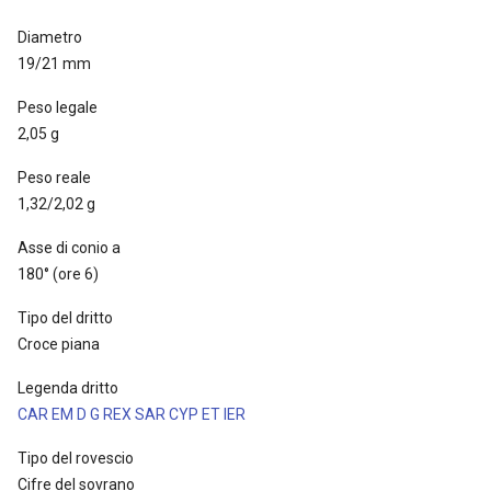
Diametro
19/21 mm
Peso legale
2,05 g
Peso reale
1,32/2,02 g
Asse di conio a
180° (ore 6)
Tipo del dritto
Croce piana
Legenda dritto
CAR EM D G REX SAR CYP ET IER
Tipo del rovescio
Cifre del sovrano