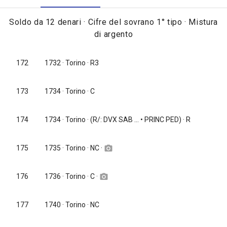
ordinanza si coniarono monete al taglio di 124 pezzi al marco, con
Soldo da 12 denari · Cifre del sovrano 1° tipo · Mistura
la bontà di 1.6 denari; in forza alla seconda ordinanza, pur
di argento
mantenendo inalterata la bontà, si coniarono monete al taglio di
129 pezzi al marco [
Simonetti II, p. 204, nota n. 26
]. Le due
emissioni non sono distinguibili.
172
1732
· Torino · R3
173
1734
· Torino · C
174
1734
· Torino · (R/: DVX SAB ... • PRINC PED) · R
1735
· Torino · NC ·
175
camera_alt
1736
· Torino · C ·
176
camera_alt
177
1740
· Torino · NC