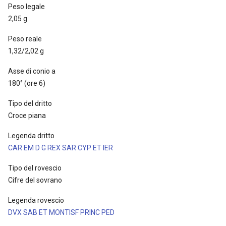
Peso legale
2,05 g
Peso reale
1,32/2,02 g
Asse di conio a
180° (ore 6)
Tipo del dritto
Croce piana
Legenda dritto
CAR EM D G REX SAR CYP ET IER
Tipo del rovescio
Cifre del sovrano
Legenda rovescio
DVX SAB ET MONTISF PRINC PED