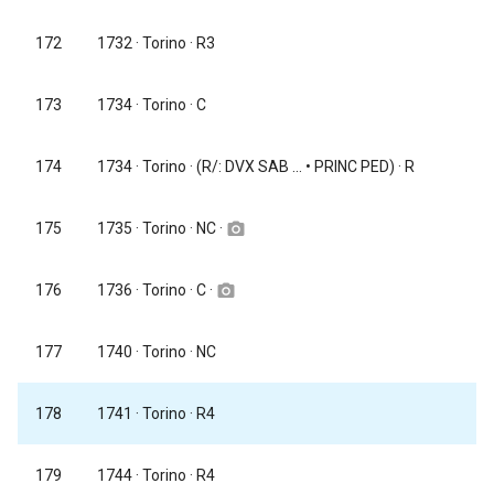
172
1732
· Torino · R3
173
1734
· Torino · C
174
1734
· Torino · (R/: DVX SAB ... • PRINC PED) · R
1735
· Torino · NC ·
175
camera_alt
1736
· Torino · C ·
176
camera_alt
177
1740
· Torino · NC
178
1741
· Torino · R4
179
1744
· Torino · R4