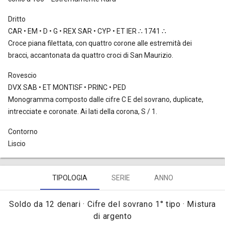
Dritto
CAR • EM • D • G • REX SAR • CYP • ET IER ∴ 1741 ∴
Croce piana filettata, con quattro corone alle estremità dei
bracci, accantonata da quattro croci di San Maurizio.
Rovescio
DVX SAB • ET MONTISF • PRINC • PED
Monogramma composto dalle cifre C E del sovrano, duplicate,
intrecciate e coronate. Ai lati della corona, S / 1.
Contorno
Liscio
TIPOLOGIA
SERIE
ANNO
Soldo da 12 denari · Cifre del sovrano 1° tipo · Mistura
di argento