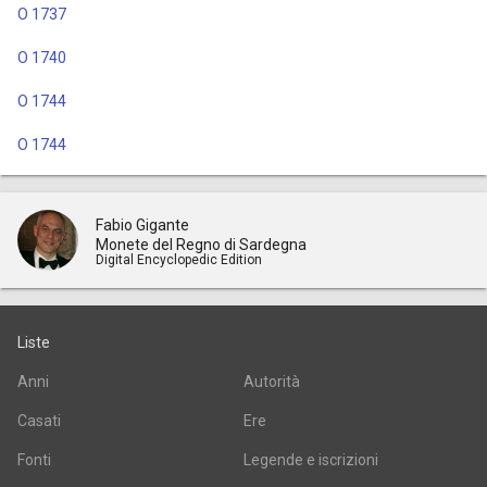
O 1737
O 1740
O 1744
O 1744
Fabio Gigante
Monete del Regno di Sardegna
Digital Encyclopedic Edition
Liste
Anni
Autorità
Casati
Ere
Fonti
Legende e iscrizioni