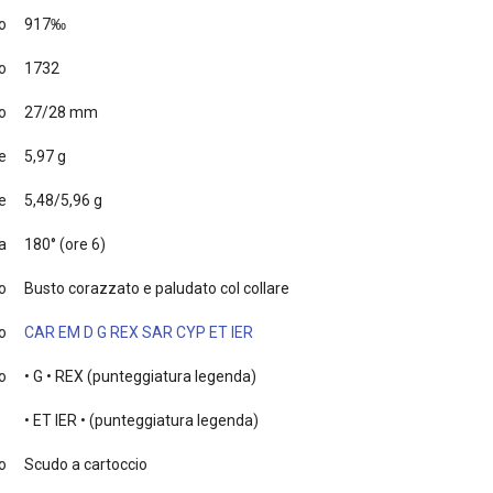
o
917‰
o
1732
o
27/28 mm
e
5,97 g
e
5,48/5,96 g
a
180° (ore 6)
to
Busto corazzato e paludato col collare
o
CAR EM D G REX SAR CYP ET IER
to
• G • REX (punteggiatura legenda)
• ET IER • (punteggiatura legenda)
o
Scudo a cartoccio