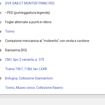
o
DVX SAB ET MONTISF PRINC PED
o
• PED (punteggiatura legenda)
o
Foglie alternate a punti in rilievo
a
Torino
e
Coniazione meccanica al "molinetto" con virola e cordone
à
Rarissima (R3)
ia
CNI I, tipo 2 variante, p. 375
Traina 1967, 118d, tav. LXXIII
i
Bologna, Collezione Giannantoni
Torino, Museo civico, Collezione Rasero