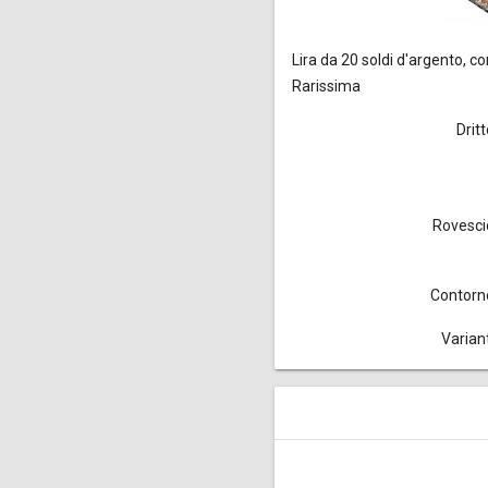
Lira da 20 soldi
d'argento, con
Rarissima
Drit
Rovesci
Contorn
Variant