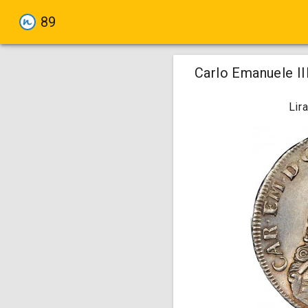
89
Carlo Emanuele III
Lir