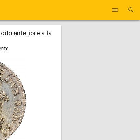
toc
search
iodo anteriore alla
ento