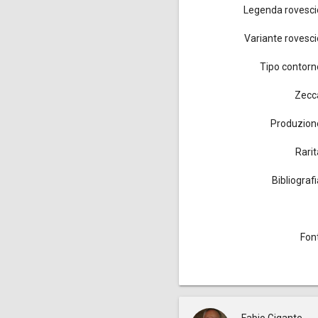
Legenda rovesci
Variante rovesci
Tipo contorn
Zecc
Produzion
Rarit
Bibliograf
Font