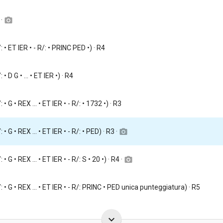
 ·
camera_alt
/: • ET IER • - R/: • PRINC PED •) · R4
: • D G • ... • ET IER •) · R4
: • G • REX ... • ET IER • - R/: • 1732 •) · R3
: • G • REX ... • ET IER • - R/: • PED) · R3 ·
camera_alt
: • G • REX ... • ET IER • - R/: S • 20 •) · R4 ·
camera_alt
/: • G • REX ... • ET IER • - R/: PRINC • PED unica punteggiatura) · R5
keyboard_arrow_down