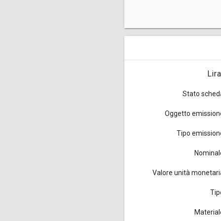
Queste monete da una lira da
LXXIII, nota dopo il n. 118f
].
Lir
Stato sched
Oggetto emission
Tipo emission
Nominal
Valore unità monetari
Tip
Material