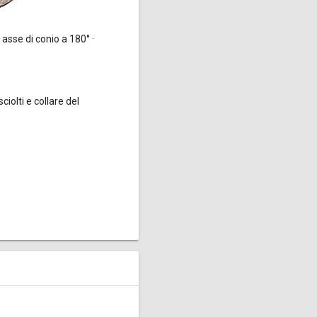
asse di conio a 180° ·
ciolti e collare del