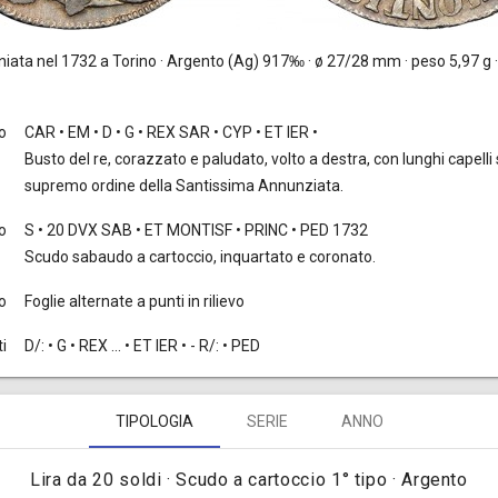
iata nel 1732 a Torino · Argento (Ag) 917‰ · ø 27/28 mm · peso 5,97 g · 
to
CAR • EM • D • G • REX SAR • CYP • ET IER •
Busto del re, corazzato e paludato, volto a destra, con lunghi capelli s
supremo ordine della Santissima Annunziata.
o
S • 20 DVX SAB • ET MONTISF • PRINC • PED 1732
Scudo sabaudo a cartoccio, inquartato e coronato.
o
Foglie alternate a punti in rilievo
i
D/: • G • REX ... • ET IER • - R/: • PED
TIPOLOGIA
SERIE
ANNO
Lira da 20 soldi · Scudo a cartoccio 1° tipo · Argento