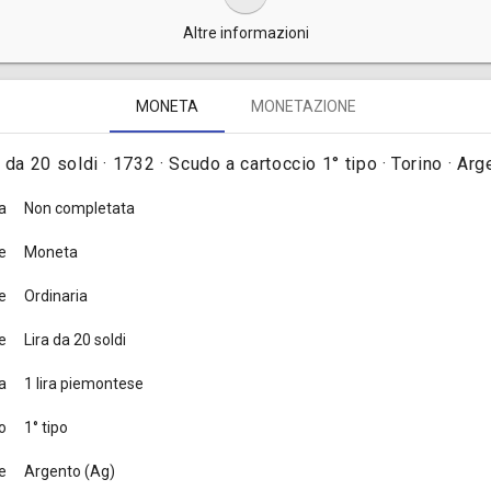
Altre informazioni
 20 soldi d'argento furono coniate nel 1732, complessivamente, in 170.
MONETA
MONETAZIONE
a da 20 soldi · 1732 · Scudo a cartoccio 1° tipo · Torino · Arg
a
Non completata
e
Moneta
e
Ordinaria
e
Lira da 20 soldi
a
1 lira piemontese
o
1° tipo
e
Argento (Ag)