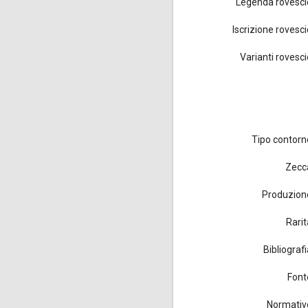
Legenda rovesci
Iscrizione rovesci
Varianti rovesci
Tipo contorn
Zecc
Produzion
Rarit
Bibliograf
Font
Normativ