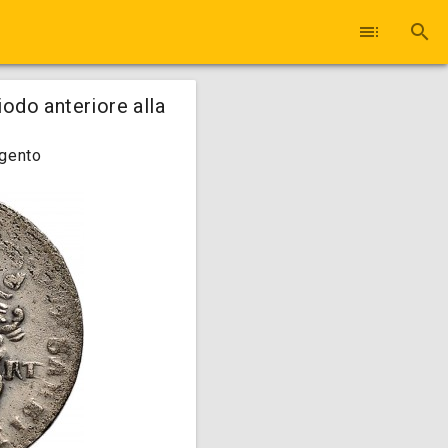
toc
search
iodo anteriore alla
rgento