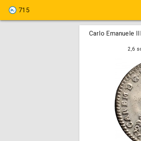
715
Carlo Emanuele III
2,6 s