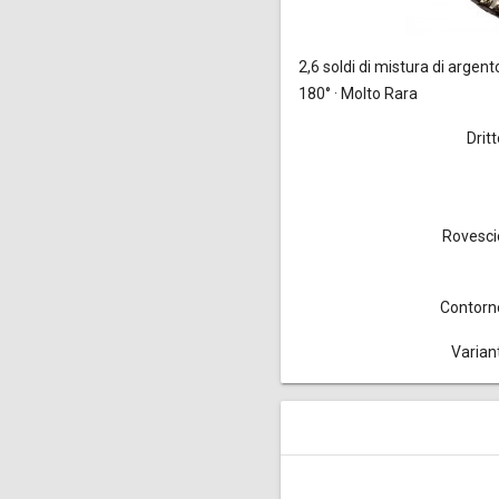
2,6 soldi
di mistura di argento
180° · Molto Rara
Drit
Rovesci
Contorn
Variant