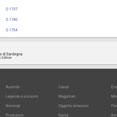
O 1737
O 1740
O 1754
o di Sardegna
c Edition
Autorità
Casati
Ere
Legende e iscrizioni
Magistrati
Mat
Nominali
Oggetto emissioni
Per
Produzioni
Rarità
Ser