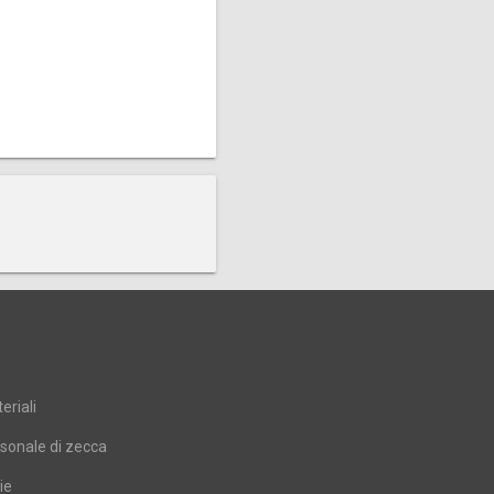
eriali
sonale di zecca
ie