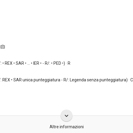
camera_alt
: • REX • SAR • ... • IER • - R/: • PED •) · R
D/: REX • SAR unica punteggiatura - R/: Legenda senza punteggiatura) · C
keyboard_arrow_down
Altre informazioni