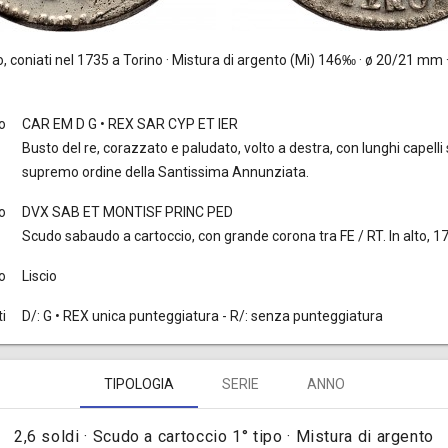
, coniati nel 1735 a Torino · Mistura di argento (Mi) 146‰ · ø 20/21 mm ·
to
CAR EM D G • REX SAR CYP ET IER
Busto del re, corazzato e paludato, volto a destra, con lunghi capelli s
supremo ordine della Santissima Annunziata.
o
DVX SAB ET MONTISF PRINC PED
Scudo sabaudo a cartoccio, con grande corona tra FE / RT. In alto, 17
o
Liscio
i
D/: G • REX unica punteggiatura - R/: senza punteggiatura
TIPOLOGIA
SERIE
ANNO
2,6 soldi · Scudo a cartoccio 1° tipo · Mistura di argento