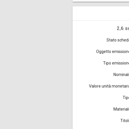
Queste monete da 2 soldi e m
1733, 4.800.000 nel 1735 e 9
2,6 s
Stato sched
Oggetto emission
Tipo emission
Nominal
Valore unità monetari
Tip
Material
Titol