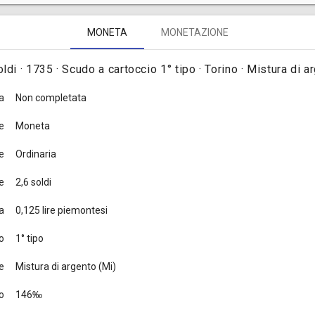
ezzo furono coniate, complessivamente, in 6.080.000 pezzi e precisamen
MONETA
MONETAZIONE
60.000 nel 1740 [
Traina 1967, tav. LXXXIII, nota dopo il n. 153
].
oldi · 1735 · Scudo a cartoccio 1° tipo · Torino · Mistura di a
a
Non completata
e
Moneta
e
Ordinaria
e
2,6 soldi
a
0,125 lire piemontesi
o
1° tipo
e
Mistura di argento (Mi)
o
146‰