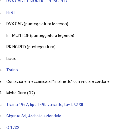
o
DVX SAB ET MONTISF PRINC PED
o
FERT
o
DVX SAB (punteggiatura legenda)
ET MONTISF (punteggiatura legenda)
PRINC PED (punteggiatura)
o
Liscio
a
Torino
e
Coniazione meccanica al "molinetto" con virola e cordone
à
Molto Rara (R2)
ia
Traina 1967, tipo 149b variante, tav. LXXXII
e
Gigante Srl, Archivio aziendale
e
O 1732