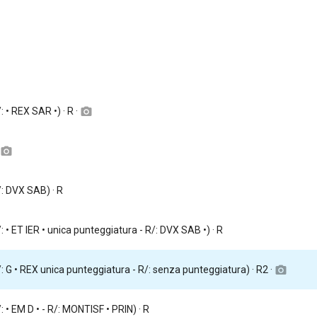
/: • REX SAR •) · R ·
camera_alt
camera_alt
R/: DVX SAB) · R
/: • ET IER • unica punteggiatura - R/: DVX SAB •) · R
D/: G • REX unica punteggiatura - R/: senza punteggiatura) · R2 ·
camera_alt
/: • EM D • - R/: MONTISF • PRIN) · R