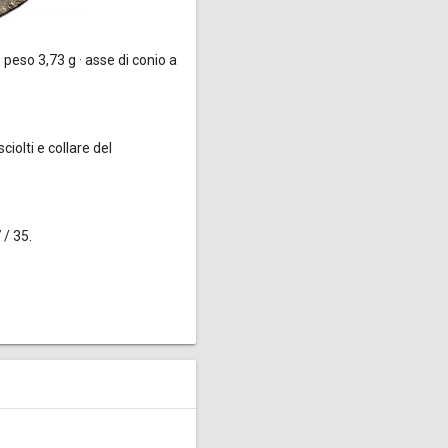
 peso 3,73 g · asse di conio a
ciolti e collare del
 / 35.