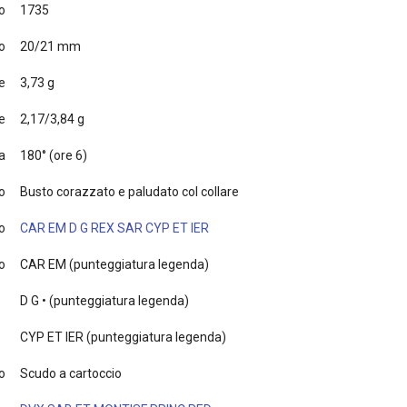
o
1735
o
20/21 mm
e
3,73 g
e
2,17/3,84 g
a
180° (ore 6)
to
Busto corazzato e paludato col collare
o
CAR EM D G REX SAR CYP ET IER
to
CAR EM (punteggiatura legenda)
D G • (punteggiatura legenda)
CYP ET IER (punteggiatura legenda)
o
Scudo a cartoccio