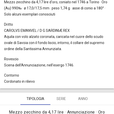
Mezzo zecchino da 4,17 lire
d'oro, coniato nel 1746 a Torino · Oro
(Au) 990‰ · ø 17,0/17,5 mm · peso 1,74 g · asse di conio a 180° ·
Solo alcuni esemplari conosciuti
Dritto
CAROLVS EMANVEL / D G SARDINIÆ REX
Aquila con volo alzato coronata, caricata nel cuore dello scudo
ovale di Savoia con il fondo liscio; intorno, il collare del supremo
ordine della Santissima Annunziata.
Rovescio
Scena dell'Annunciazione; nell'esergo 1746.
Contorno
Cordonato in rilievo
TIPOLOGIA
SERIE
ANNO
Mezzo zecchino da 4,17 lire · Annunciazione · Oro