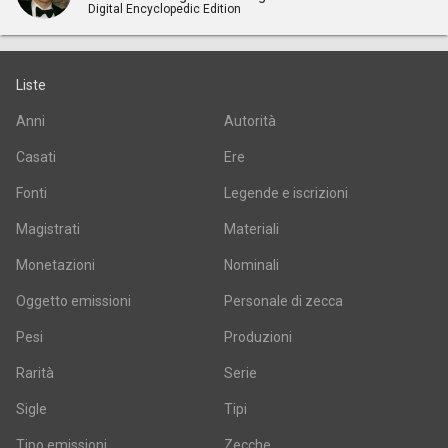
Digital Encyclopedic Edition
Liste
Anni
Autorità
Casati
Ere
Fonti
Legende e iscrizioni
Magistrati
Materiali
Monetazioni
Nominali
Oggetto emissioni
Personale di zecca
Pesi
Produzioni
Rarità
Serie
Sigle
Tipi
Tipo emissioni
Zecche