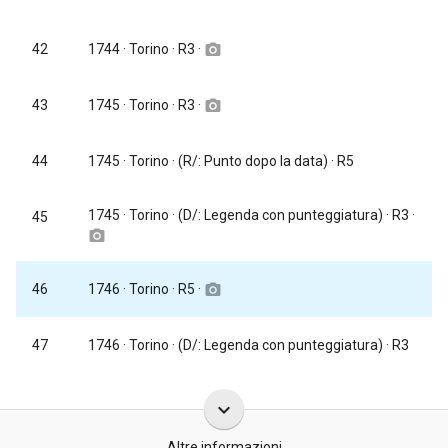
1744
· Torino · R3 ·
42
camera_alt
1745
· Torino · R3 ·
43
camera_alt
44
1745
· Torino · (R/: Punto dopo la data) · R5
1745
· Torino · (D/: Legenda con punteggiatura) · R3 ·
45
camera_alt
1746
· Torino · R5 ·
46
camera_alt
47
1746
· Torino · (D/: Legenda con punteggiatura) · R3
keyboard_arrow_down
Altre informazioni