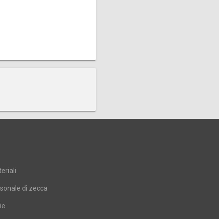
eriali
sonale di zecca
ie