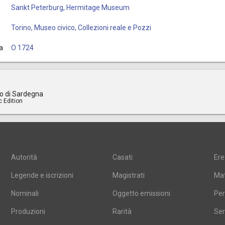
Sankt Peterburg, Hermitage Museum
Torino, Museo civico, Collezioni reale e Pozzi
a
O 1724
o di Sardegna
c Edition
Autorità
Casati
Ere
Legende e iscrizioni
Magistrati
Mat
Nominali
Oggetto emissioni
Per
Produzioni
Rarità
Ser