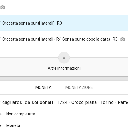
camera_alt
/: Crocetta senza punti laterali) · R3
D/: Crocetta senza punti laterali - R/: Senza punto dopo la data) · R3 ·
camera_alt
keyboard_arrow_down
Altre informazioni
si da mezzo soldo sardo furono coniate, complessivamente, in 541.750
MONETA
MONETAZIONE
3 cagliaresi da sei denari · 1724 · Croce piana · Torino · Ram
a
Non completata
e
Moneta