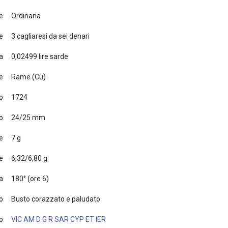
e
Ordinaria
e
3 cagliaresi da sei denari
a
0,02499 lire sarde
e
Rame (Cu)
o
1724
o
24/25 mm
e
7 g
e
6,32/6,80 g
a
180° (ore 6)
to
Busto corazzato e paludato
o
VIC AM D G R SAR CYP ET IER