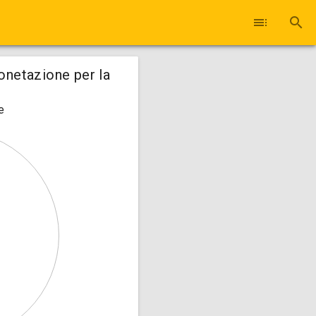
toc
search
onetazione per la
e