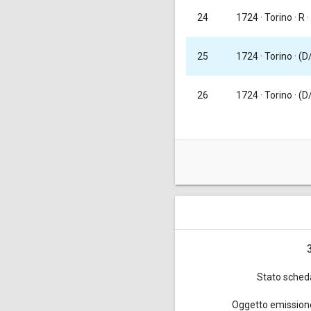
1724
· Torino · R ·
24
25
1724
· Torino · (D
1724
· Torino · (
26
Queste monete da 3 cagliare
XXXVIII, nota dopo il n. 145b
].
Stato sched
Oggetto emission