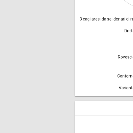
3 cagliaresi da sei denari
di r
Drit
Rovesci
Contorn
Variant