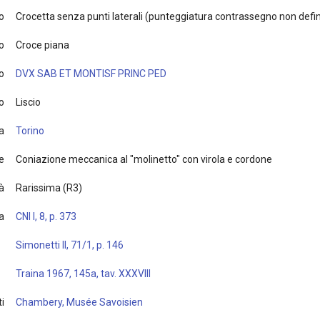
o
Crocetta senza punti laterali (punteggiatura contrassegno non defin
o
Croce piana
o
DVX SAB ET MONTISF PRINC PED
o
Liscio
a
Torino
e
Coniazione meccanica al "molinetto" con virola e cordone
à
Rarissima (R3)
ia
CNI I, 8, p. 373
Simonetti II, 71/1, p. 146
Traina 1967, 145a, tav. XXXVIII
i
Chambery, Musée Savoisien