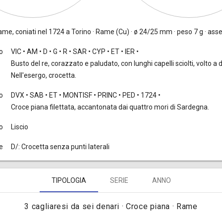
ame, coniati nel 1724 a Torino · Rame (Cu) · ø 24/25 mm · peso 7 g · asse
to
VIC • AM • D • G • R • SAR • CYP • ET • IER •
Busto del re, corazzato e paludato, con lunghi capelli sciolti, volto a des
Nell'esergo, crocetta.
o
DVX • SAB • ET • MONTISF • PRINC • PED • 1724 •
Croce piana filettata, accantonata dai quattro mori di Sardegna.
o
Liscio
e
D/: Crocetta senza punti laterali
TIPOLOGIA
SERIE
ANNO
3 cagliaresi da sei denari · Croce piana · Rame