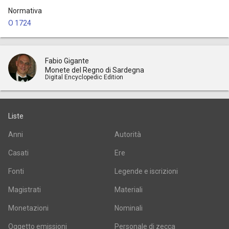
Normativa
O 1724
Fabio Gigante
Monete del Regno di Sardegna
Digital Encyclopedic Edition
Liste
Anni
Autorità
Casati
Ere
Fonti
Legende e iscrizioni
Magistrati
Materiali
Monetazioni
Nominali
Oggetto emissioni
Personale di zecca