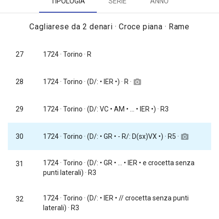
TIPOLOGIA
SERIE
ANNO
Cagliarese da 2 denari · Croce piana · Rame
27
1724
· Torino · R
1724
· Torino · (D/: • IER •) · R ·
28
camera_alt
29
1724
· Torino · (D/: VC • AM • ... • IER •) · R3
1724
· Torino · (D/: • GR • - R/: D(sx)VX •) · R5 ·
30
camera_alt
1724
· Torino · (D/: • GR • ... • IER • e crocetta senza
31
punti laterali) · R3
1724
· Torino · (D/: • IER • // crocetta senza punti
32
laterali) · R3