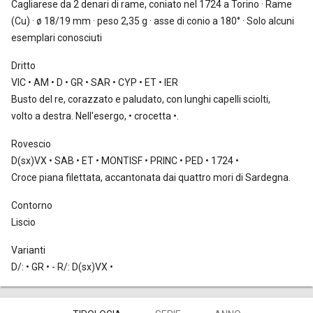
Cagliarese da 2 denari
di rame, coniato nel 1724 a Torino · Rame
(Cu) · ø 18/19 mm · peso 2,35 g · asse di conio a 180° · Solo alcuni
esemplari conosciuti
Dritto
VIC • AM • D • GR • SAR • CYP • ET • IER
Busto del re, corazzato e paludato, con lunghi capelli sciolti,
volto a destra. Nell'esergo, • crocetta •.
Rovescio
D(sx)VX • SAB • ET • MONTISF • PRINC • PED • 1724 •
Croce piana filettata, accantonata dai quattro mori di Sardegna.
Contorno
Liscio
Varianti
D/: • GR • - R/: D(sx)VX •